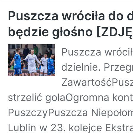
Puszcza wróciła do
będzie głośno [ZDJ
Puszcza wrócił
dzielnie. Przeg
ZawartośćPuszc
strzelić golaOgromna kon
PuszczyPuszcza Niepołom
Lublin w 23. kolejce Ekstr