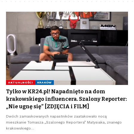
AKTUALNOŚCI
KRAKÓW
Tylko w KR24.pl! Napadnięto na dom
krakowskiego influencera. Szalony Reporter:
„Nie ugnę się” [ZDJĘCIA i FILM]
Dwóch zamaskowanych napastników zaatakowało nocą
mieszkanie Tomasza „Szalonego Reportera” Matysiaka, znanego
krakowskiego…