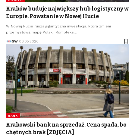
Kraków buduje największy hub logistyczny w
Europie. Powstanie w Nowej Hucie
W Nowej Hucie rusza gigantyczna inwestycja, która zmieni
przemysłową mapę Polski. Kompleks…
SW
06.05.2026
BANK
Krakowski bank na sprzedaż. Cena spada, bo
chętnych brak [ZDJĘCIA]