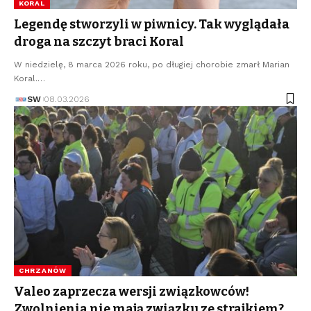
KORAL
Legendę stworzyli w piwnicy. Tak wyglądała
droga na szczyt braci Koral
W niedzielę, 8 marca 2026 roku, po długiej chorobie zmarł Marian
Koral.…
SW
08.03.2026
CHRZANÓW
Valeo zaprzecza wersji związkowców!
Zwolnienia nie mają związku ze strajkiem?