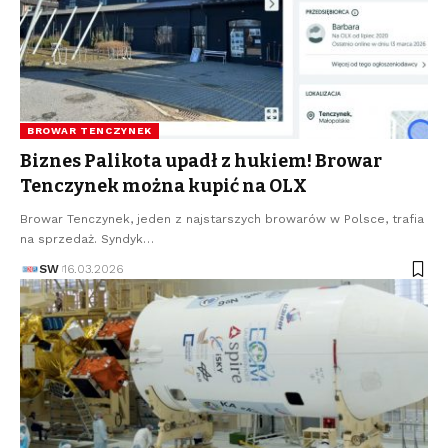
BROWAR TENCZYNEK
Biznes Palikota upadł z hukiem! Browar
Tenczynek można kupić na OLX
Browar Tenczynek, jeden z najstarszych browarów w Polsce, trafia
na sprzedaż. Syndyk…
SW
16.03.2026