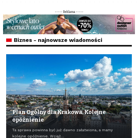
----- Reklama -----
Biznes - najnowsze wiadomości
Plan Ogólny dla Krakowa. Kolejne
opóźnienie
Ta sprawa powinna być już dawno załatwiona, a mamy
kolejne opóźnienie. Wciąż…