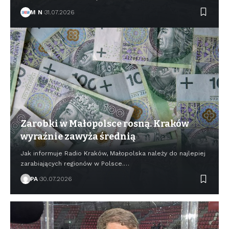
M N
31.07.2026
Zarobki w Małopolsce rosną. Kraków
wyraźnie zawyża średnią
Jak informuje Radio Kraków, Małopolska należy do najlepiej
zarabiających regionów w Polsce.…
PA
30.07.2026