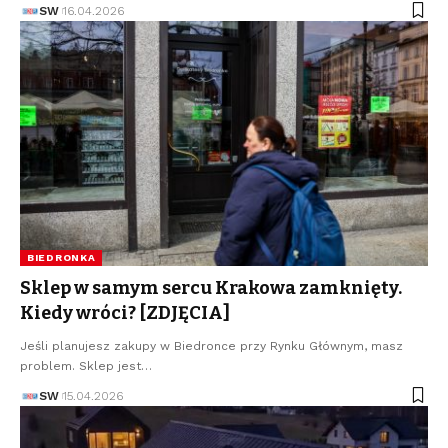
SW
16.04.2026
BIEDRONKA
Sklep w samym sercu Krakowa zamknięty.
Kiedy wróci? [ZDJĘCIA]
Jeśli planujesz zakupy w Biedronce przy Rynku Głównym, masz
problem. Sklep jest…
SW
15.04.2026