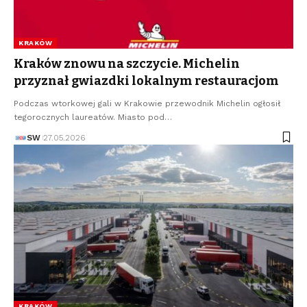
KRAKÓW
Kraków znowu na szczycie. Michelin
przyznał gwiazdki lokalnym restauracjom
Podczas wtorkowej gali w Krakowie przewodnik Michelin ogłosił
tegorocznych laureatów. Miasto pod…
SW
27.05.2026
KRAKÓW