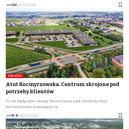
SW
27.02.2026
KRAKÓW
Atut Kocmyrzowska. Centrum skrojone pod
potrzeby klientów
To nie będą tylko sklepy. Nowoczesny park handlowy Atut
Kocmyrzowska powstający na…
M N
26.02.2026