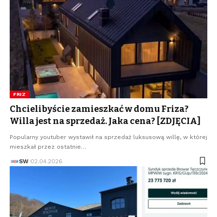
FRIZ
Chcielibyście zamieszkać w domu Friza?
Willa jest na sprzedaż. Jaka cena? [ZDJĘCIA]
Popularny youtuber wystawił na sprzedaż luksusową willę, w której
mieszkał przez ostatnie…
SW
02.04.2026