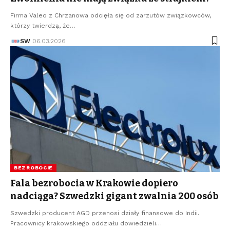
Firma Valeo z Chrzanowa odcięła się od zarzutów związkowców,
którzy twierdzą, że…
SW
06.03.2026
BEZROBOCIE
Fala bezrobocia w Krakowie dopiero
nadciąga? Szwedzki gigant zwalnia 200 osób
Szwedzki producent AGD przenosi działy finansowe do Indii.
Pracownicy krakowskiego oddziału dowiedzieli…