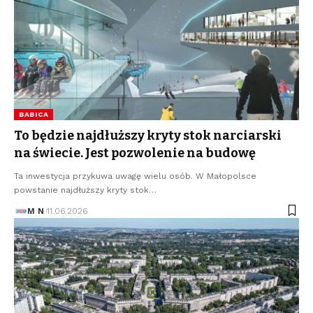
BABICA
To będzie najdłuższy kryty stok narciarski
na świecie. Jest pozwolenie na budowę
Ta inwestycja przykuwa uwagę wielu osób. W Małopolsce
powstanie najdłuższy kryty stok…
M N
11.06.2026