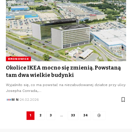
BRONOWICE
Okolice IKEA mocno się zmienią. Powstaną
tam dwa wielkie budynki
Wyjaśniło się, co ma powstać na niezabudowanej działce przy ulicy
Josepha Conrada,…
M N
24.02.2026
1
2
3
…
33
34