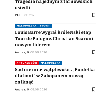
Tragedia na jednym z tarnowskich
osiedli
PA
09.08.2026
MAŁOPOLSKA
SPORT
Louis Barre wygrał królewski etap
Tour de Pologne. Christian Scaroni
nowym liderem
Andrzej K
08.08.2026
AKTUALNOŚCI
MAŁOPOLSKA
Sąd nie miał wątpliwości. „Poidełka
dla koni” w Zakopanem muszą
zniknąć
Andrzej K
08.08.2026