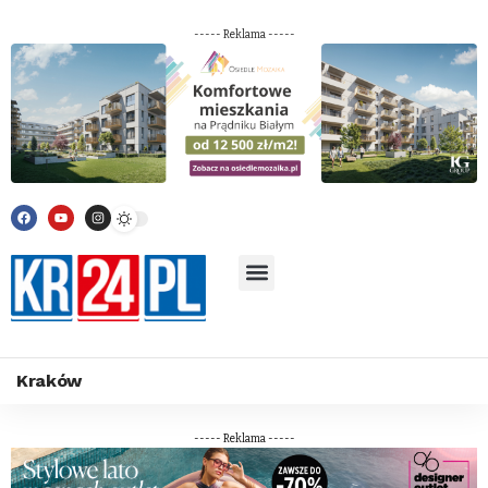
----- Reklama -----
Kraków
----- Reklama -----