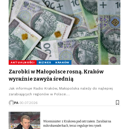
AKTUALNOŚCI
BIZNES
KRAKÓW
Zarobki w Małopolsce rosną. Kraków
wyraźnie zawyża średnią
Jak informuje Radio Kraków, Małopolska należy do najlepiej
zarabiających regionów w Polsce.…
PA
30.07.2026
Wiceminister z Krakowa pod ostrzałem. Zarabiał na
mikrokawalerkach, teraz reguluje ten rynek