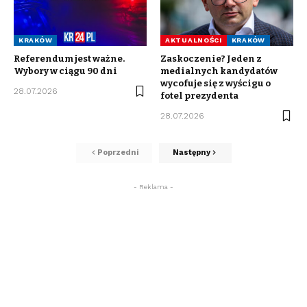
KRAKÓW
AKTUALNOŚCI
KRAKÓW
Referendum jest ważne.
Zaskoczenie? Jeden z
Wybory w ciągu 90 dni
medialnych kandydatów
wycofuje się z wyścigu o
28.07.2026
fotel prezydenta
28.07.2026
Poprzedni
Następny
- Reklama -