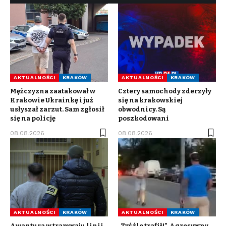
AKTUALNOŚCI
KRAKÓW
AKTUALNOŚCI
KRAKÓW
Mężczyzna zaatakował w
Cztery samochody zderzyły
Krakowie Ukrainkę i już
się na krakowskiej
usłyszał zarzut. Sam zgłosił
obwodnicy. Są
się na policję
poszkodowani
08.08.2026
08.08.2026
AKTUALNOŚCI
KRAKÓW
AKTUALNOŚCI
KRAKÓW
Awantura w tramwaju linii
„Tyś źle trafił!”. Agresywny