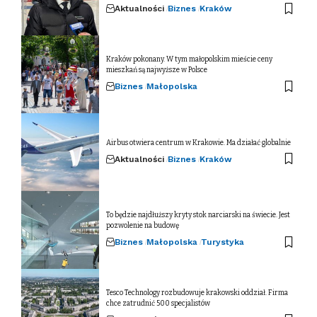
Aktualności
Biznes
Kraków
Kraków pokonany. W tym małopolskim mieście ceny
mieszkań są najwyższe w Polsce
Biznes
Małopolska
Airbus otwiera centrum w Krakowie. Ma działać globalnie
Aktualności
Biznes
Kraków
To będzie najdłuższy kryty stok narciarski na świecie. Jest
pozwolenie na budowę
Biznes
Małopolska
Turystyka
Tesco Technology rozbudowuje krakowski oddział. Firma
chce zatrudnić 500 specjalistów