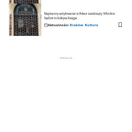
Najstarszy antykwariat w Polsce zamknięty. Wkrótce
będzie tu kolejna knajpa
Aktualności
Kraków
Kultura
- Reklama -