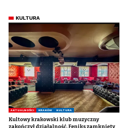
KULTURA
AKTUALNOŚCI
KRAKÓW
KULTURA
Kultowy krakowski klub muzyczny
zakończył działalność. Feniks zamknięty