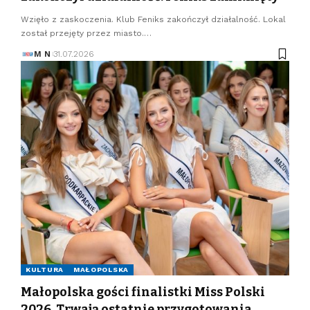
Wzięło z zaskoczenia. Klub Feniks zakończył działalność. Lokal
został przejęty przez miasto.…
M N
31.07.2026
KULTURA
MAŁOPOLSKA
Małopolska gości finalistki Miss Polski
2026. Trwają ostatnie przygotowania