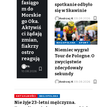
fasiągo
spotkanie odbyło
m do
się w Skawinie
Morskie
Andrzej K
09.08.2026
go Oka.
Aktywiś
ci żądają
zmian,
MAŁOPOLSKA
SPORT
fiakrzy
Niemiec wygrał
ostro
Tour de Pologne. O
reagują
zwycięstwie
PA
zdecydowały
10.08.2026
sekundy
Andrzej K
09.08.2026
AKTUALNOŚCI
MAŁOPOLSKA
Nie żyje 23-letni mężczyzna.