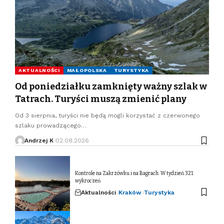
AKTUALNOŚCI
MAŁOPOLSKA
TURYSTYKA
Od poniedziałku zamknięty ważny szlak w
Tatrach. Turyści muszą zmienić plany
Od 3 sierpnia, turyści nie będą mogli korzystać z czerwonego
szlaku prowadzącego…
Andrzej K
02.08.2026
Kontrole na Zakrzówku i na Bagrach. W tydzień 321
wykroczeń
Aktualności
Kraków
Turystyka