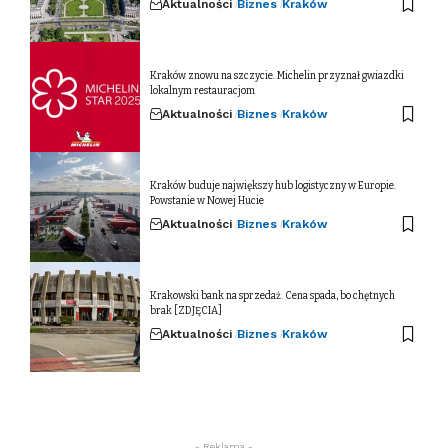
Aktualności
Biznes
Kraków
Kraków znowu na szczycie. Michelin przyznał gwiazdki
lokalnym restauracjom
Aktualności
Biznes
Kraków
Kraków buduje największy hub logistyczny w Europie.
Powstanie w Nowej Hucie
Aktualności
Biznes
Kraków
Krakowski bank na sprzedaż. Cena spada, bo chętnych
brak [ZDJĘCIA]
Aktualności
Biznes
Kraków
- Reklama -