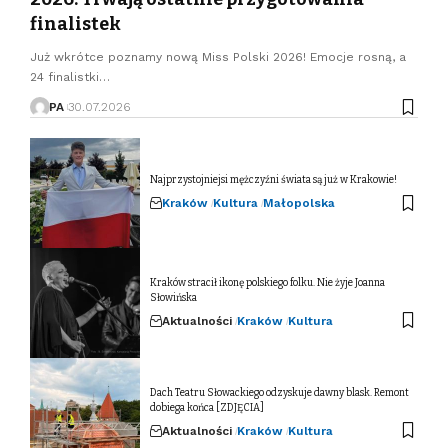
finalistek
Już wkrótce poznamy nową Miss Polski 2026! Emocje rosną, a
24 finalistki…
PA
30.07.2026
Najprzystojniejsi mężczyźni świata są już w Krakowie!
Kraków
Kultura
Małopolska
Kraków stracił ikonę polskiego folku. Nie żyje Joanna
Słowińska
Aktualności
Kraków
Kultura
Dach Teatru Słowackiego odzyskuje dawny blask. Remont
dobiega końca [ZDJĘCIA]
Aktualności
Kraków
Kultura