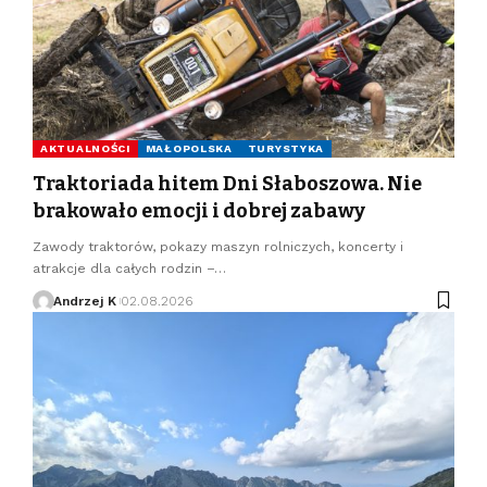
AKTUALNOŚCI
MAŁOPOLSKA
TURYSTYKA
Traktoriada hitem Dni Słaboszowa. Nie
brakowało emocji i dobrej zabawy
Zawody traktorów, pokazy maszyn rolniczych, koncerty i
atrakcje dla całych rodzin –…
Andrzej K
02.08.2026