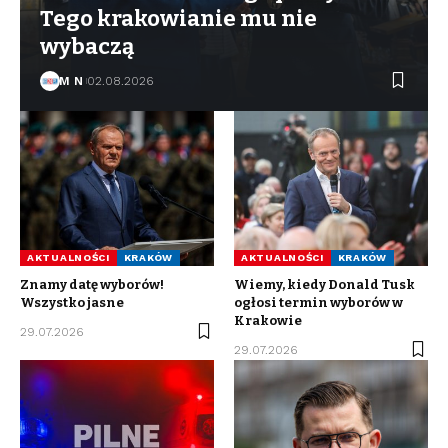
Tego krakowianie mu nie
wybaczą
M N
02.08.2026
AKTUALNOŚCI
KRAKÓW
AKTUALNOŚCI
KRAKÓW
Znamy datę wyborów!
Wiemy, kiedy Donald Tusk
Wszystko jasne
ogłosi termin wyborów w
Krakowie
29.07.2026
29.07.2026