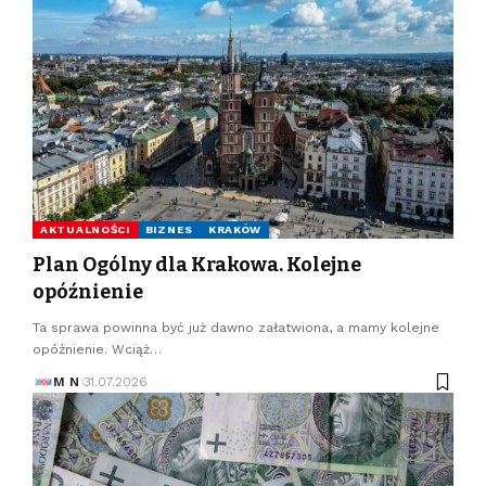
AKTUALNOŚCI
BIZNES
KRAKÓW
Plan Ogólny dla Krakowa. Kolejne
opóźnienie
Ta sprawa powinna być już dawno załatwiona, a mamy kolejne
opóźnienie. Wciąż…
M N
31.07.2026