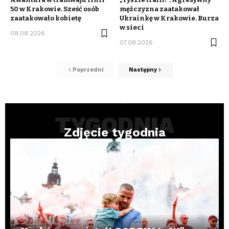
50 w Krakowie. Sześć osób
mężczyzna zaatakował
zaatakowało kobietę
Ukrainkę w Krakowie. Burza
w sieci
08.08.2026
07.08.2026
Poprzedni
Następny
ZDJĘCIE
TYGODNIA
Zdjęcie tygodnia