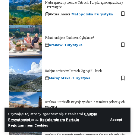
Niebezpieczny trend w Tatrach. Turyści ignorują zakazy,
TPN reaguje
Aktualności
Małopolska
Turystyka
Polsat nadaje z Krakowa. Oglądacie?
Kraków
Turystyka
Kolejna śmierć w Tatrach. Zginął 21-latek
Małopolska
Turystyka
Kraków już nie dla Brytyjczyków? To te miasta polecają ich
eksperci
Aktualności
Kraków
Turystyka
Używając tej strony zgadzasz się z zapisami
Polityki
Prywatności
oraz
Regulaminem Portalu
i
Accept
Regulaminem Cookies