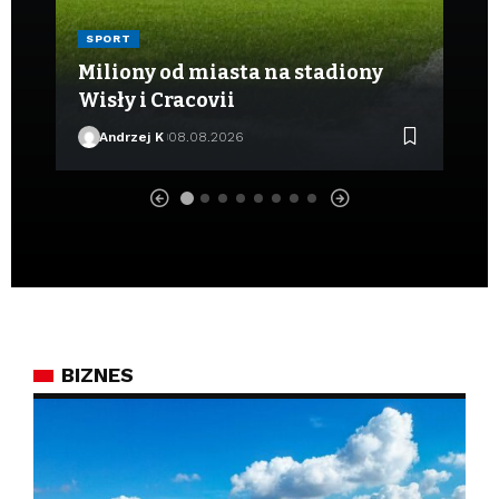
Co
SPORT
o
Miliony od miasta na stadiony
Sa
a
Wisły i Cracovii
ut
Andrzej K
08.08.2026
BIZNES