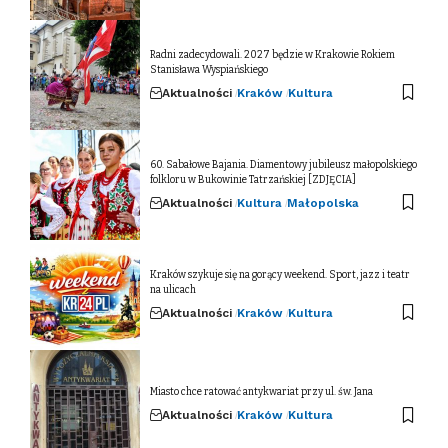
Radni zadecydowali. 2027 będzie w Krakowie Rokiem
Stanisława Wyspiańskiego
Aktualności
Kraków
Kultura
60. Sabałowe Bajania. Diamentowy jubileusz małopolskiego
folkloru w Bukowinie Tatrzańskiej [ZDJĘCIA]
Aktualności
Kultura
Małopolska
Kraków szykuje się na gorący weekend. Sport, jazz i teatr
na ulicach
Aktualności
Kraków
Kultura
Miasto chce ratować antykwariat przy ul. św. Jana
Aktualności
Kraków
Kultura