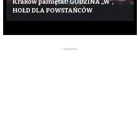
Kraków pamiętał! GODZINA „W”,
HOŁD DLA POWSTAŃCÓW
- Reklama -