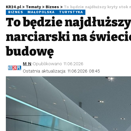
KR24.pl
>
Tematy
>
Biznes
>
To będzie najdłuższy kryty stok 
BIZNES
MAŁOPOLSKA
TURYSTYKA
To będzie najdłuższy
narciarski na świeci
budowę
M N
Opublikowano 11.06.2026
Ostatnia aktualizacja: 11.06.2026 08:45