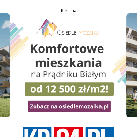
----- Reklama -----