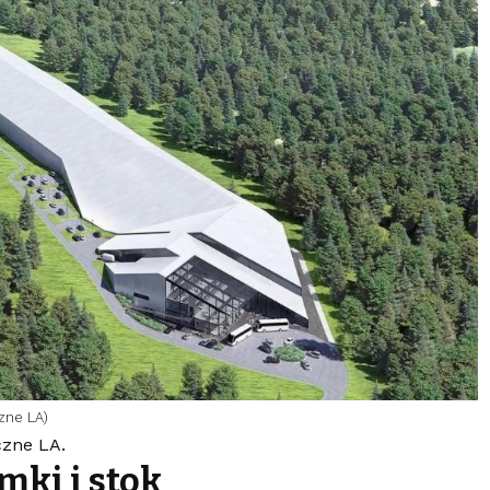
czne LA)
czne LA.
mki i stok