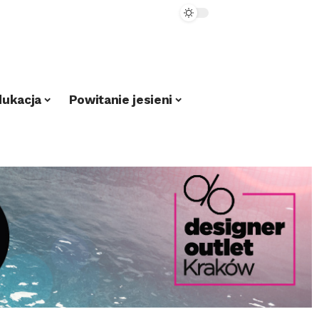
dukacja
Powitanie jesieni