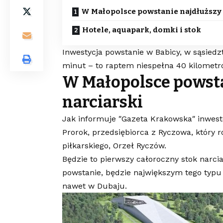
W Małopolsce powstanie najdłuższy 
Hotele, aquapark, domki i stok
Inwestycja powstanie w Babicy, w sąsied
minut – to raptem niespełna 40 kilometr
W Małopolsce powsta
narciarski
Jak informuje ″Gazeta Krakowska″ inwes
Prorok, przedsiębiorca z Ryczowa, który
piłkarskiego, Orzeł Ryczów.
Będzie to pierwszy całoroczny stok narci
powstanie, będzie największym tego typu 
nawet w Dubaju.