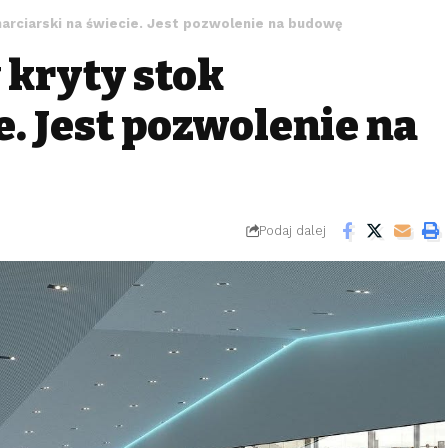
narciarski na świecie. Jest pozwolenie na budowę
 kryty stok
e. Jest pozwolenie na
Podaj dalej