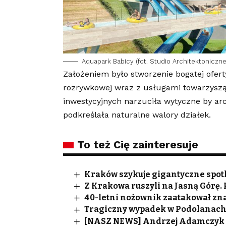
Aquapark Babicy (fot. Studio Architektoniczne
Założeniem było stworzenie bogatej ofert
rozrywkowej wraz z usługami towarzyszą
inwestycyjnych narzuciła wytyczne by ar
podkreślała naturalne walory działek.
To też Cię zainteresuje
Kraków szykuje gigantyczne spotk
Z Krakowa ruszyli na Jasną Górę.
40-letni nożownik zaatakował zna
Tragiczny wypadek w Podolanach. 
[NASZ NEWS] Andrzej Adamczyk 