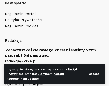
Co w sporcie
Regulamin Portalu
Polityka Prywatności
Regulamin Cookies
Redakcja
Zobaczysz coś ciekawego, chcesz żebyśmy o tym
napisali? Daj nam znać:
redakcja@kr24.pl
Chcesz zamieścić reklamę na naszym portalu?
Używając tej strony zgadzasz się z zapisami
Polityki
Napisz:
Prywatności
oraz
Regulaminem Portalu
i
Accept
reklama@kr24.pl
Regulaminem Cookies
Wydawcą portalu jest
Fundacja KR24.pl
Wpisana do rejestru Stowarzyszeń, Innych Organizacji
Społecznych i Zawodowych, Fundacji Oraz
Samodzielnych Publicznych Zakładów Opieki