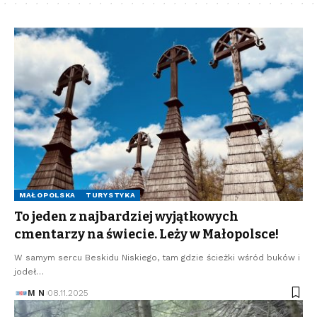
MAŁOPOLSKA
TURYSTYKA
To jeden z najbardziej wyjątkowych
cmentarzy na świecie. Leży w Małopolsce!
W samym sercu Beskidu Niskiego, tam gdzie ścieżki wśród buków i
jodeł…
M N
08.11.2025