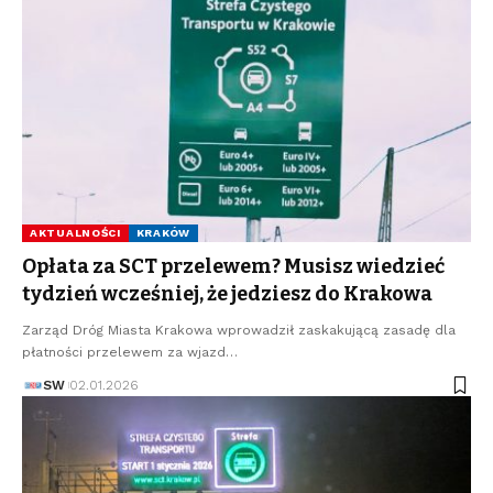
AKTUALNOŚCI
KRAKÓW
Opłata za SCT przelewem? Musisz wiedzieć
tydzień wcześniej, że jedziesz do Krakowa
Zarząd Dróg Miasta Krakowa wprowadził zaskakującą zasadę dla
płatności przelewem za wjazd…
SW
02.01.2026