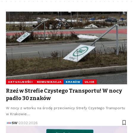
AKTUALNOŚCI
KOMUNIKACJA
KRAKÓW
ULICE
Rzeź w Strefie Czystego Transportu! W nocy
padło 30 znaków
W nocy z wtorku na środę przeciwnicy Strefy Czystego Transportu
w Krakowie…
SW
23.02.2026