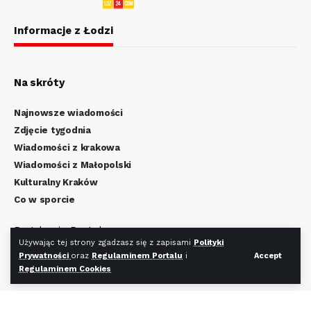
Informacje z Łodzi
Na skróty
Najnowsze wiadomości
Zdjęcie tygodnia
Wiadomości z krakowa
Wiadomości z Małopolski
Kulturalny Kraków
Co w sporcie
Regulamin Portalu
Używając tej strony zgadzasz się z zapisami
Polityki
Polityka Prywatności
Prywatności
oraz
Regulaminem Portalu
i
Accept
Regulamin Cookies
Regulaminem Cookies
Redakcja