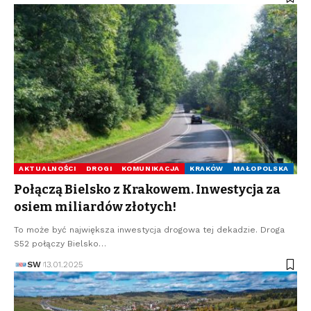
AKTUALNOŚCI
DROGI
KOMUNIKACJA
KRAKÓW
MAŁOPOLSKA
Połączą Bielsko z Krakowem. Inwestycja za
osiem miliardów złotych!
To może być największa inwestycja drogowa tej dekadzie. Droga
S52 połączy Bielsko…
SW
13.01.2025