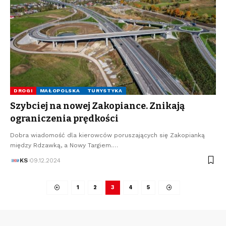
DROGI
MAŁOPOLSKA
TURYSTYKA
Szybciej na nowej Zakopiance. Znikają
ograniczenia prędkości
Dobra wiadomość dla kierowców poruszających się Zakopianką
między Rdzawką, a Nowy Targiem.…
KS
09.12.2024
1
2
3
4
5