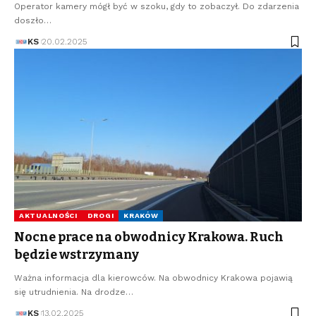
Operator kamery mógł być w szoku, gdy to zobaczył. Do zdarzenia
doszło…
KS
20.02.2025
AKTUALNOŚCI
DROGI
KRAKÓW
Nocne prace na obwodnicy Krakowa. Ruch
będzie wstrzymany
Ważna informacja dla kierowców. Na obwodnicy Krakowa pojawią
się utrudnienia. Na drodze…
KS
13.02.2025