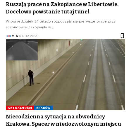
Ruszają prace na Zakopiance w Libertowie.
Docelowo powstanie tutaj tunel
W poniedziałek 24 lutego rozpoczęły się pierwsze prace przy
rozbudowie Zakopianki w…
M N
24.02.2025
AKTUALNOŚCI
KRAKÓW
Niecodzienna sytuacja na obwodnicy
Krakowa. Spacer w niedozwolonym miejscu