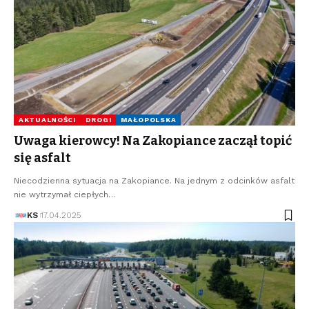
AKTUALNOŚCI
DROGI
MAŁOPOLSKA
Uwaga kierowcy! Na Zakopiance zaczął topić
się asfalt
Niecodzienna sytuacja na Zakopiance. Na jednym z odcinków asfalt
nie wytrzymał ciepłych…
KS
17.04.2025