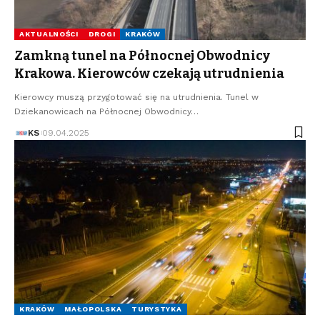
AKTUALNOŚCI
DROGI
KRAKÓW
Zamkną tunel na Północnej Obwodnicy
Krakowa. Kierowców czekają utrudnienia
Kierowcy muszą przygotować się na utrudnienia. Tunel w
Dziekanowicach na Północnej Obwodnicy…
KS
09.04.2025
KRAKÓW
MAŁOPOLSKA
TURYSTYKA