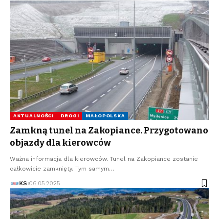
AKTUALNOŚCI
DROGI
MAŁOPOLSKA
Zamkną tunel na Zakopiance. Przygotowano
objazdy dla kierowców
Ważna informacja dla kierowców. Tunel na Zakopiance zostanie
całkowicie zamknięty. Tym samym…
KS
06.05.2025