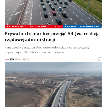
AKTUALNOŚCI
AKTUALNOŚCI
DROGI
KRAKÓW
MAŁOPOLSKA
Prywatna firma chce przejąć A4. Jest reakcja
rządowej administracji!
Państwowy zarządca dróg ostro odpowiada na propozycję
prywatnej spółki, która chce rozbudować…
SW
15.04.2025