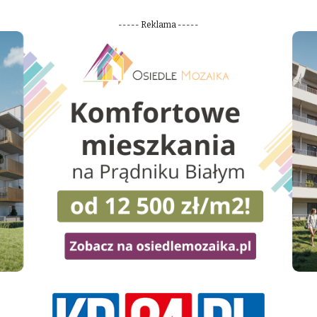
----- Reklama -----