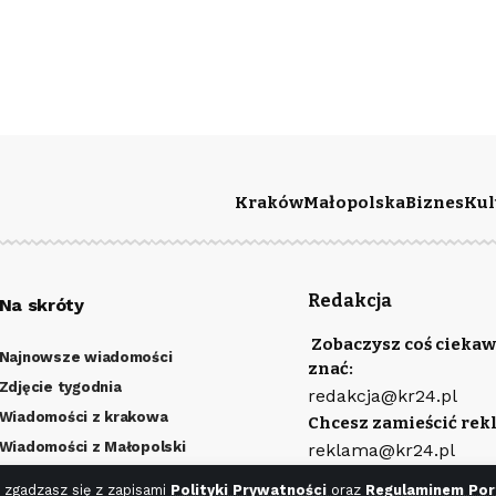
Kraków
Małopolska
Biznes
Kul
Redakcja
Na skróty
Zobaczysz coś ciekaw
Najnowsze wiadomości
znać:
Zdjęcie tygodnia
redakcja@kr24.pl
Wiadomości z krakowa
Chcesz zamieścić rek
Wiadomości z Małopolski
reklama@kr24.pl
Kulturalny Kraków
Wydawcą portalu jest
 zgadzasz się z zapisami
Polityki Prywatności
oraz
Regulaminem Por