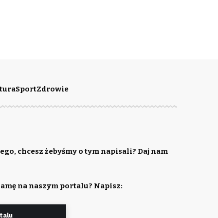
tura
Sport
Zdrowie
ego, chcesz żebyśmy o tym napisali? Daj nam
lamę na naszym portalu? Napisz:
talu