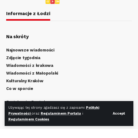
Informacje z Łodzi
Na skróty
Najnowsze wiadomości
Zdjęcie tygodnia
Wiadomości z krakowa
Wiadomości z Małopolski
Kulturalny Kraków
Co w sporcie
Regulamin Portalu
Używając tej strony zgadzasz się z zapisami
Polityki
Polityka Prywatności
Prywatności
oraz
Regulaminem Portalu
i
Accept
Regulamin Cookies
Regulaminem Cookies
Redakcja