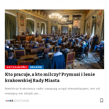
AKTUALNOŚCI
KRAKÓW
Kto pracuje, a kto milczy? Prymusi i lenie
krakowskiej Rady Miasta
Niektórzy krakowscy radni zasypują urząd interpelacjami, inni od
miesięcy nie złożyli ani…
KS
23.07.2025