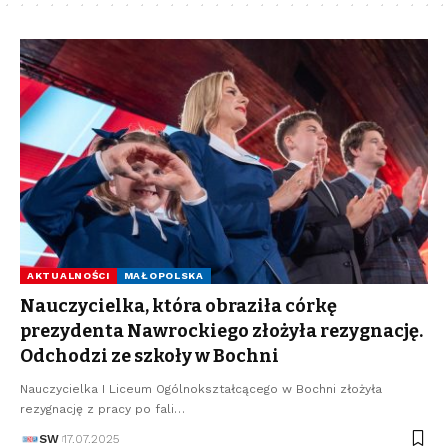
AKTUALNOŚCI
MAŁOPOLSKA
Nauczycielka, która obraziła córkę
prezydenta Nawrockiego złożyła rezygnację.
Odchodzi ze szkoły w Bochni
Nauczycielka I Liceum Ogólnokształcącego w Bochni złożyła
rezygnację z pracy po fali…
SW
17.07.2025