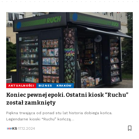
AKTUALNOŚCI
BIZNES
KRAKÓW
Koniec pewnej epoki. Ostatni kiosk “Ruchu”
został zamknięty
Piękna trwająca od ponad stu lat historia dobiega końca.
Legendarne kioski “Ruchu” kończą…
KS
17.12.2024