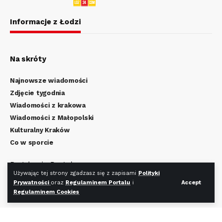
Informacje z Łodzi
Na skróty
Najnowsze wiadomości
Zdjęcie tygodnia
Wiadomości z krakowa
Wiadomości z Małopolski
Kulturalny Kraków
Co w sporcie
Regulamin Portalu
Używając tej strony zgadzasz się z zapisami
Polityki
Polityka Prywatności
Prywatności
oraz
Regulaminem Portalu
i
Accept
Regulamin Cookies
Regulaminem Cookies
Redakcja