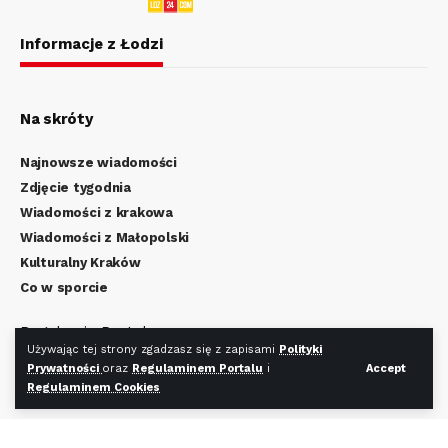
Informacje z Łodzi
Na skróty
Najnowsze wiadomości
Zdjęcie tygodnia
Wiadomości z krakowa
Wiadomości z Małopolski
Kulturalny Kraków
Co w sporcie
Regulamin Portalu
Używając tej strony zgadzasz się z zapisami
Polityki
Polityka Prywatności
Prywatności
oraz
Regulaminem Portalu
i
Accept
Regulamin Cookies
Regulaminem Cookies
Redakcja