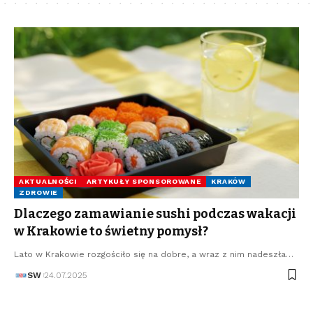
AKTUALNOŚCI
ARTYKUŁY SPONSOROWANE
KRAKÓW
ZDROWIE
Dlaczego zamawianie sushi podczas wakacji
w Krakowie to świetny pomysł?
Lato w Krakowie rozgościło się na dobre, a wraz z nim nadeszła…
SW
24.07.2025