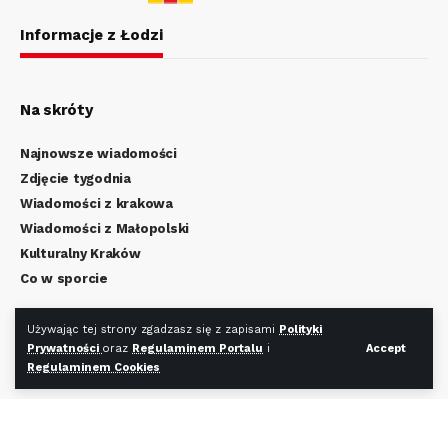
Informacje z Łodzi
Na skróty
Najnowsze wiadomości
Zdjęcie tygodnia
Wiadomości z krakowa
Wiadomości z Małopolski
Kulturalny Kraków
Co w sporcie
Regulamin Portalu
Używając tej strony zgadzasz się z zapisami
Polityki
Polityka Prywatności
Prywatności
oraz
Regulaminem Portalu
i
Accept
Regulaminem Cookies
Regulamin Cookies
Redakcja