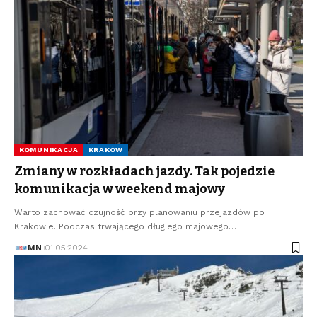
KOMUNIKACJA
KRAKÓW
Zmiany w rozkładach jazdy. Tak pojedzie
komunikacja w weekend majowy
Warto zachować czujność przy planowaniu przejazdów po
Krakowie. Podczas trwającego długiego majowego…
MN
01.05.2024