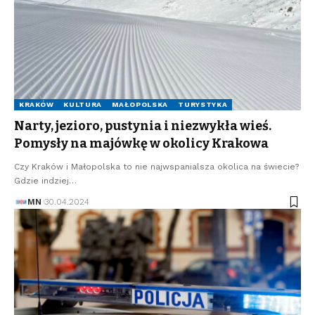
KRAKÓW
KULTURA
MAŁOPOLSKA
TURYSTYKA
Narty, jezioro, pustynia i niezwykła wieś.
Pomysły na majówkę w okolicy Krakowa
Czy Kraków i Małopolska to nie najwspanialsza okolica na świecie?
Gdzie indziej…
MN
30.04.2024