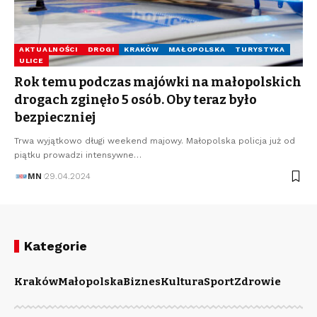
AKTUALNOŚCI
DROGI
KRAKÓW
MAŁOPOLSKA
TURYSTYKA
ULICE
Rok temu podczas majówki na małopolskich
drogach zginęło 5 osób. Oby teraz było
bezpieczniej
Trwa wyjątkowo długi weekend majowy. Małopolska policja już od
piątku prowadzi intensywne…
MN
29.04.2024
Kategorie
Kraków
Małopolska
Biznes
Kultura
Sport
Zdrowie