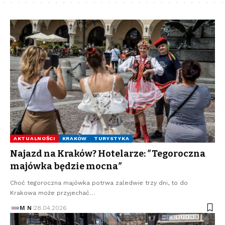
AKTUALNOŚCI
KRAKÓW
TURYSTYKA
Najazd na Kraków? Hotelarze: ″Tegoroczna
majówka będzie mocna″
Choć tegoroczna majówka potrwa zaledwie trzy dni, to do
Krakowa może przyjechać…
M N
28.04.2026