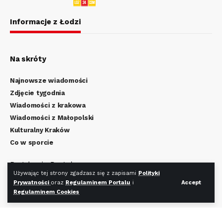
Informacje z Łodzi
Na skróty
Najnowsze wiadomości
Zdjęcie tygodnia
Wiadomości z krakowa
Wiadomości z Małopolski
Kulturalny Kraków
Co w sporcie
Regulamin Portalu
Używając tej strony zgadzasz się z zapisami
Polityki
Polityka Prywatności
Prywatności
oraz
Regulaminem Portalu
i
Accept
Regulamin Cookies
Regulaminem Cookies
Redakcja