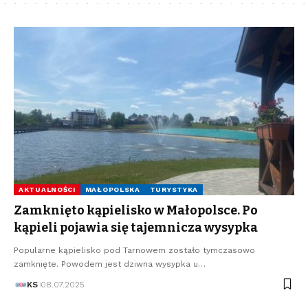
AKTUALNOŚCI
MAŁOPOLSKA
TURYSTYKA
Zamknięto kąpielisko w Małopolsce. Po
kąpieli pojawia się tajemnicza wysypka
Popularne kąpielisko pod Tarnowem zostało tymczasowo
zamknięte. Powodem jest dziwna wysypka u…
KS
08.07.2025