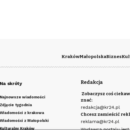
Kraków
Małopolska
Biznes
Kul
Redakcja
Na skróty
Zobaczysz coś ciekaw
Najnowsze wiadomości
znać:
Zdjęcie tygodnia
redakcja@kr24.pl
Wiadomości z krakowa
Chcesz zamieścić rek
Wiadomości z Małopolski
reklama@kr24.pl
Kulturalny Kraków
Wydawcą portalu jest