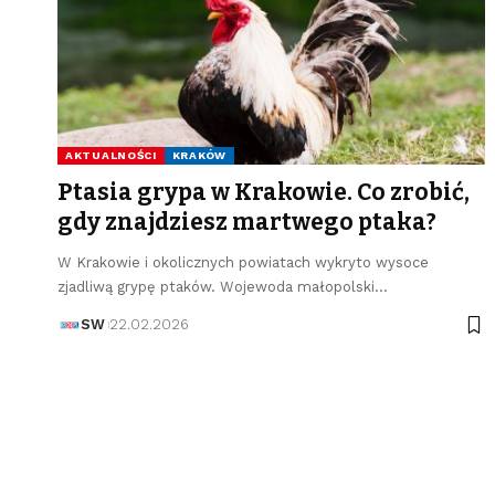
AKTUALNOŚCI
KRAKÓW
Ptasia grypa w Krakowie. Co zrobić,
gdy znajdziesz martwego ptaka?
W Krakowie i okolicznych powiatach wykryto wysoce
zjadliwą grypę ptaków. Wojewoda małopolski…
SW
22.02.2026