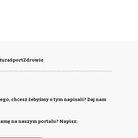
tura
Sport
Zdrowie
ego, chcesz żebyśmy o tym napisali? Daj nam
lamę na naszym portalu? Napisz: