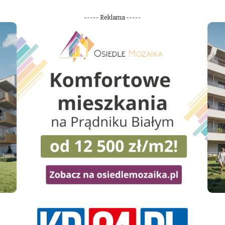
----- Reklama -----