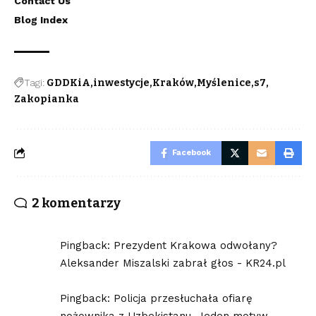
Contact Us
Blog Index
Tagi:
GDDKiA
inwestycje
Kraków
Myślenice
s7
Zakopianka
Facebook
2 komentarzy
Pingback:
Prezydent Krakowa odwołany?
Aleksander Miszalski zabrał głos - KR24.pl
Pingback:
Policja przesłuchała ofiarę
nożownika z Uzbekistanu. Jeden motyw