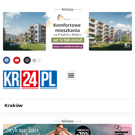
----- Reklama -----
Kraków
----- Reklama -----