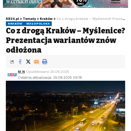
KR24.pl
>
Tematy
>
Kraków
>
Co z drogą Kraków – Myślenice? Prezentacja wariantów znów odłożona
KRAKÓW
MAŁOPOLSKA
Co z drogą Kraków – Myślenice?
Prezentacja wariantów znów
odłożona
M N
Opublikowano 25.08.2025
Ostatnia aktualizacja: 25.08.2025 09:18