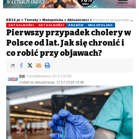
KR24.pl
>
Tematy
>
Małopolska
>
Aktualności
>
Pierwszy przypadek cholery w Polsce od lat. Jak się chronić i co robić przy objawach?
AKTUALNOŚCI
AKTUALNOŚCI
KRAKÓW
MAŁOPOLSKA
Pierwszy przypadek cholery w
Polsce od lat. Jak się chronić i
co robić przy objawach?
SW
Opublikowano 20.07.2025
Ostatnia aktualizacja: 21.07.2025 13:36