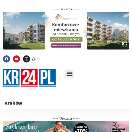
----- Reklama -----
Kraków
----- Reklama -----