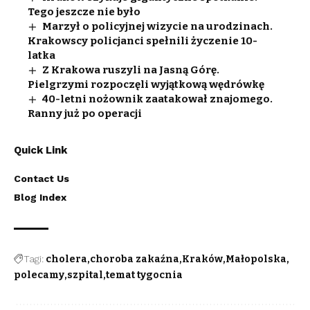
Tego jeszcze nie było
Marzył o policyjnej wizycie na urodzinach.
Krakowscy policjanci spełnili życzenie 10-
latka
Z Krakowa ruszyli na Jasną Górę.
Pielgrzymi rozpoczęli wyjątkową wędrówkę
40-letni nożownik zaatakował znajomego.
Ranny już po operacji
Quick Link
Contact Us
Blog Index
Tagi:
cholera
choroba zakaźna
Kraków
Małopolska
polecamy
szpital
temat tygocnia