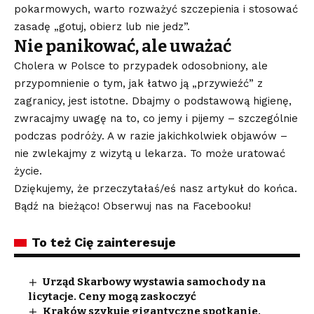
pokarmowych, warto rozważyć szczepienia i stosować
zasadę „gotuj, obierz lub nie jedz”.
Nie panikować, ale uważać
Cholera w Polsce to przypadek odosobniony, ale
przypomnienie o tym, jak łatwo ją „przywieźć” z
zagranicy, jest istotne. Dbajmy o podstawową higienę,
zwracajmy uwagę na to, co jemy i pijemy – szczególnie
podczas podróży. A w razie jakichkolwiek objawów –
nie zwlekajmy z wizytą u lekarza. To może uratować
życie.
Dziękujemy, że przeczytałaś/eś nasz artykuł do końca.
Bądź na bieżąco! Obserwuj nas na Facebooku!
To też Cię zainteresuje
Urząd Skarbowy wystawia samochody na
licytacje. Ceny mogą zaskoczyć
Kraków szykuje gigantyczne spotkanie.