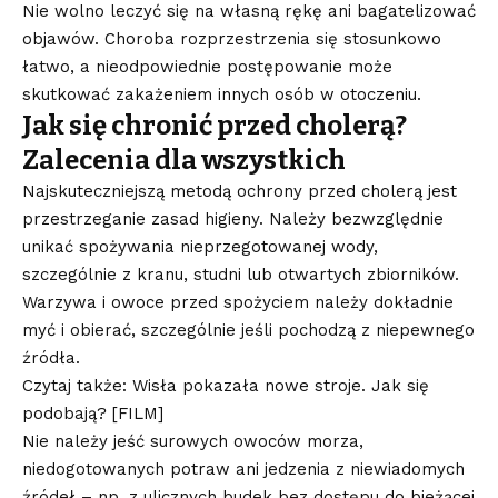
Nie wolno leczyć się na własną rękę ani bagatelizować
objawów. Choroba rozprzestrzenia się stosunkowo
łatwo, a nieodpowiednie postępowanie może
skutkować zakażeniem innych osób w otoczeniu.
Jak się chronić przed cholerą?
Zalecenia dla wszystkich
Najskuteczniejszą metodą ochrony przed cholerą jest
przestrzeganie zasad higieny. Należy bezwzględnie
unikać spożywania nieprzegotowanej wody,
szczególnie z kranu, studni lub otwartych zbiorników.
Warzywa i owoce przed spożyciem należy dokładnie
myć i obierać, szczególnie jeśli pochodzą z niepewnego
źródła.
Czytaj także: Wisła pokazała nowe stroje. Jak się
podobają? [FILM]
Nie należy jeść surowych owoców morza,
niedogotowanych potraw ani jedzenia z niewiadomych
źródeł – np. z ulicznych budek bez dostępu do bieżącej