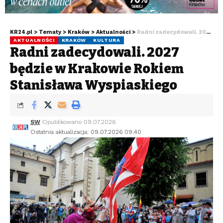
KR24.pl
>
Tematy
>
Kraków
>
Aktualności
>
Radni zadecydowali. 2027 będzie w Krakowie Rokiem Stanisława Wyspiańskiego
AKTUALNOŚCI
KRAKÓW
KULTURA
Radni zadecydowali. 2027
będzie w Krakowie Rokiem
Stanisława Wyspiańskiego
SW
Opublikowano 09.07.2026
Ostatnia aktualizacja: 09.07.2026 09:40