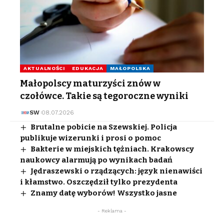
AKTUALNOŚCI
EDUKACJA
MAŁOPOLSKA
Małopolscy maturzyści znów w
czołówce. Takie są tegoroczne wyniki
SW
08.07.2026
Brutalne pobicie na Szewskiej. Policja
publikuje wizerunki i prosi o pomoc
Bakterie w miejskich tężniach. Krakowscy
naukowcy alarmują po wynikach badań
Jędraszewski o rządzących: język nienawiści
i kłamstwo. Oszczędził tylko prezydenta
Znamy datę wyborów! Wszystko jasne
- Reklama -