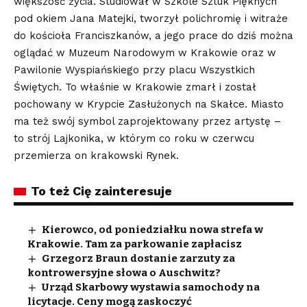
większość życia. Studiował w Szkole Sztuk Pięknych
pod okiem Jana Matejki, tworzył polichromię i witraże
do kościoła Franciszkanów, a jego prace do dziś można
oglądać w Muzeum Narodowym w Krakowie oraz w
Pawilonie Wyspiańskiego przy placu Wszystkich
Świętych. To właśnie w Krakowie zmarł i został
pochowany w Krypcie Zasłużonych na Skałce. Miasto
ma też swój symbol zaprojektowany przez artystę –
to strój Lajkonika, w którym co roku w czerwcu
przemierza on krakowski Rynek.
To też Cię zainteresuje
Kierowco, od poniedziałku nowa strefa w
Krakowie. Tam za parkowanie zapłacisz
Grzegorz Braun dostanie zarzuty za
kontrowersyjne słowa o Auschwitz?
Urząd Skarbowy wystawia samochody na
licytacje. Ceny mogą zaskoczyć