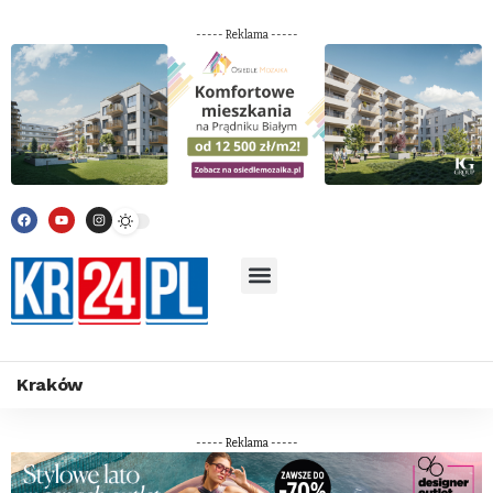
----- Reklama -----
Kraków
----- Reklama -----