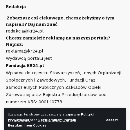
Redakcja
Zobaczysz coś ciekawego, chcesz żebyśmy o tym
napisali? Daj nam znać:
redakcja@kr24.pl
Chcesz zamieścić reklamę na naszym portalu?
Napisz:
reklama@kr24.pl
Wydawcą portalu jest
Fundacja KR24.pl
Wpisana do rejestru Stowarzyszeń, Innych Organizacji
Społecznych i Zawodowych, Fundacji Oraz
Samodzielnych Publicznych Zakładów Opieki
Zdrowotnej oraz Rejestru Przedsiębiorców pod
numerem KRS: 0001110778
Używając tej strony zgadzasz się z zapisami
Polityki
Prywatności
oraz
Regulaminem Portalu
i
Accept
Regulaminem Cookies
©
KR24.pl
Wszystkie prawa zastrzeżone. Wykonanie strony
WR7.pl