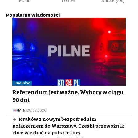
Polub
Follow
Subskrybuj
Popularne wiadomości
KRAKÓW
Referendum jest ważne. Wybory w ciągu
90 dni
M N
28.07.2026
Kraków z nowym bezpośrednim
połączeniem do Warszawy. Czeski przewoźnik
chce wjechać na polskie tory