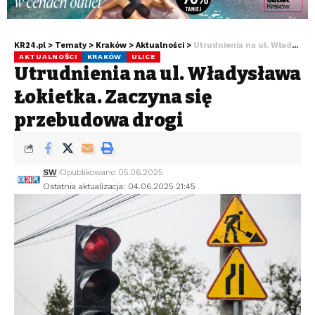
KR24.pl
>
Tematy
>
Kraków
>
Aktualności
>
Utrudnienia na ul. Władysława Łokietka. Zaczyna się przebudowa drogi
AKTUALNOŚCI
KRAKÓW
ULICE
Utrudnienia na ul. Władysława
Łokietka. Zaczyna się
przebudowa drogi
SW
Opublikowano 05.06.2025
Ostatnia aktualizacja: 04.06.2025 21:45