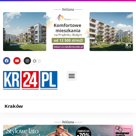
----- Reklama -----
Kraków
----- Reklama -----