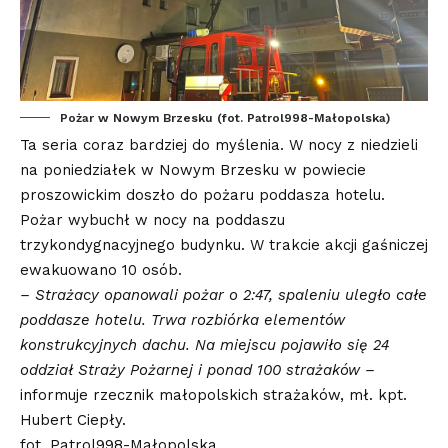
Pożar w Nowym Brzesku (fot. Patrol998-Małopolska)
Ta seria coraz bardziej do myślenia. W nocy z niedzieli
na poniedziałek w Nowym Brzesku w powiecie
proszowickim doszło do pożaru poddasza hotelu.
Pożar wybuchł w nocy na poddaszu
trzykondygnacyjnego budynku. W trakcie akcji gaśniczej
ewakuowano 10 osób.
– Strażacy opanowali pożar o 2:47, spaleniu uległo całe
poddasze hotelu. Trwa rozbiórka elementów
konstrukcyjnych dachu. Na miejscu pojawiło się 24
oddział Straży Pożarnej i ponad 100 strażaków –
informuje rzecznik małopolskich strażaków, mł. kpt.
Hubert Ciepły.
fot. Patrol998-Małopolska