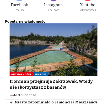
Facebook
Instagram
Youtube
Polub
Follow
Subskrybuj
Popularne wiadomości
AKTUALNOŚCI
KRAKÓW
Ironman przejmuje Zakrzówek. Wtedy
nie skorzystasz z basenów
M N
01.08.2026
Miasto zapomniało o remoncie? Mieszkańcy