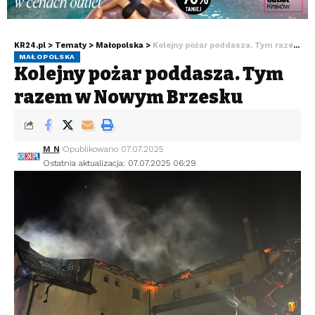
KR24.pl
>
Tematy
>
Małopolska
>
Kolejny pożar poddasza. Tym razem w Nowym Brzesku
MAŁOPOLSKA
Kolejny pożar poddasza. Tym
razem w Nowym Brzesku
M N
Opublikowano 07.07.2025
Ostatnia aktualizacja: 07.07.2025 06:29