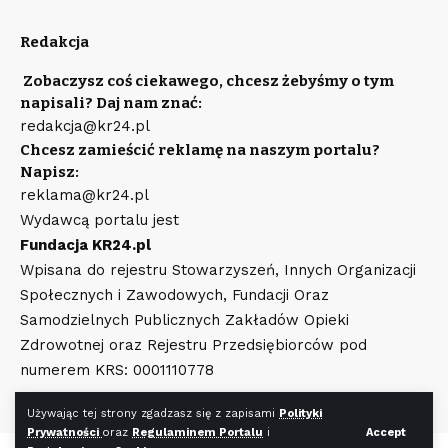
Redakcja
Zobaczysz coś ciekawego, chcesz żebyśmy o tym
napisali? Daj nam znać:
redakcja@kr24.pl
Chcesz zamieścić reklamę na naszym portalu?
Napisz:
reklama@kr24.pl
Wydawcą portalu jest
Fundacja KR24.pl
Wpisana do rejestru Stowarzyszeń, Innych Organizacji
Społecznych i Zawodowych, Fundacji Oraz
Samodzielnych Publicznych Zakładów Opieki
Zdrowotnej oraz Rejestru Przedsiębiorców pod
numerem KRS: 0001110778
Używając tej strony zgadzasz się z zapisami
Polityki
Prywatności
oraz
Regulaminem Portalu
i
Accept