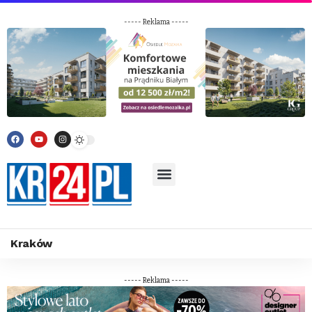
----- Reklama -----
Kraków
----- Reklama -----