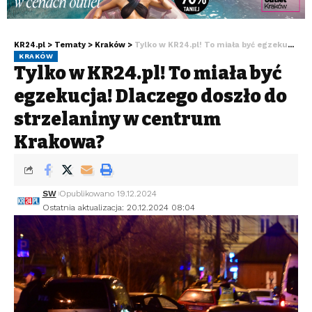
KR24.pl
>
Tematy
>
Kraków
>
Tylko w KR24.pl! To miała być egzekucja! Dlaczego doszło do strzelaniny w centrum Krakowa?
KRAKÓW
Tylko w KR24.pl! To miała być
egzekucja! Dlaczego doszło do
strzelaniny w centrum
Krakowa?
SW
Opublikowano 19.12.2024
Ostatnia aktualizacja: 20.12.2024 08:04