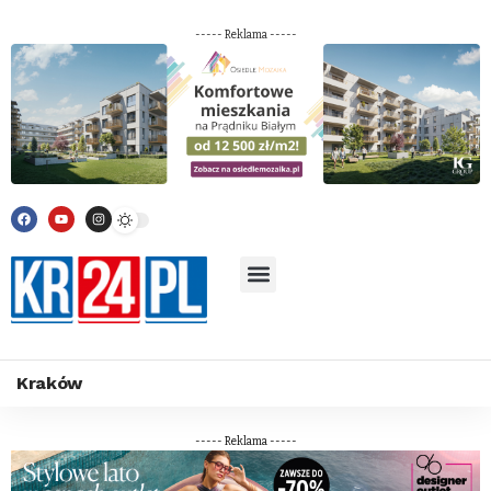
----- Reklama -----
Kraków
----- Reklama -----