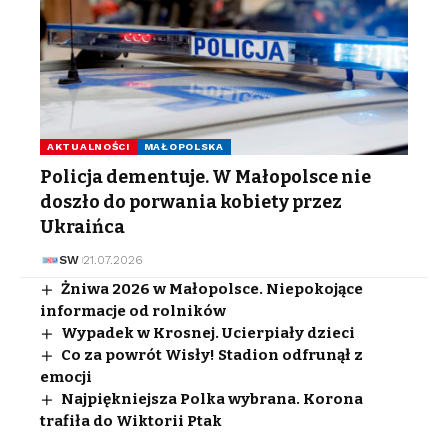
AKTUALNOŚCI
MAŁOPOLSKA
Policja dementuje. W Małopolsce nie
doszło do porwania kobiety przez
Ukraińca
SW
21.07.2026
Żniwa 2026 w Małopolsce. Niepokojące
informacje od rolników
Wypadek w Krosnej. Ucierpiały dzieci
Co za powrót Wisły! Stadion odfrunął z
emocji
Najpiękniejsza Polka wybrana. Korona
trafiła do Wiktorii Ptak