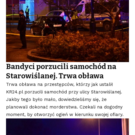
Bandyci porzucili samochód na
Starowiślanej. Trwa obława
Trwa obława na przestępców, którzy jak ustalił
KR24.pl porzucili samochód przy ulicy Starowiślanej.
Jakby tego było mało, dowiedzieliśmy się, że
planowali dokonać morderstwa. Czekali na dogodny
moment, by otworzyć ogień w kierunku swojej ofiary.