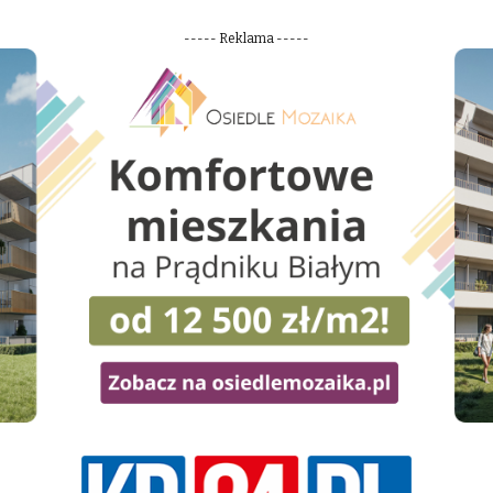
----- Reklama -----