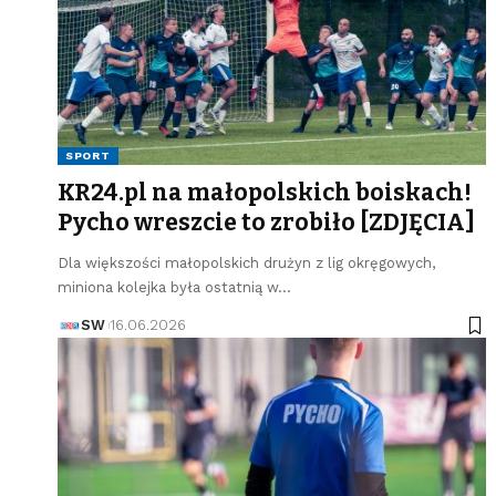
SPORT
KR24.pl na małopolskich boiskach!
Pycho wreszcie to zrobiło [ZDJĘCIA]
Dla większości małopolskich drużyn z lig okręgowych,
miniona kolejka była ostatnią w…
SW
16.06.2026