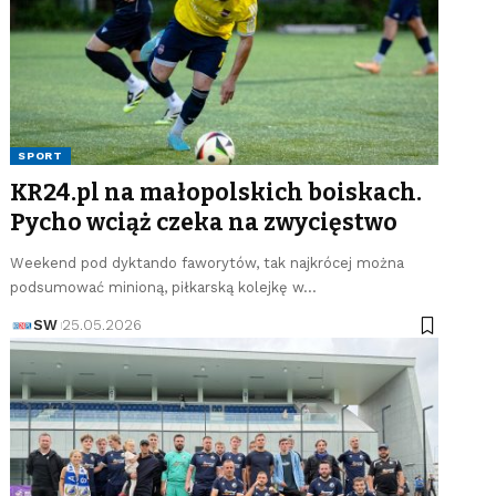
SPORT
KR24.pl na małopolskich boiskach.
Pycho wciąż czeka na zwycięstwo
Weekend pod dyktando faworytów, tak najkrócej można
podsumować minioną, piłkarską kolejkę w…
SW
25.05.2026