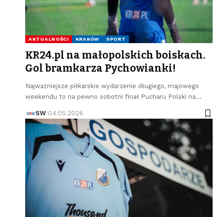
AKTUALNOŚCI
KRAKÓW
SPORT
KR24.pl na małopolskich boiskach.
Gol bramkarza Pychowianki!
Najważniejsze piłkarskie wydarzenie długiego, majowego
weekendu to na pewno sobotni finał Pucharu Polski na…
SW
04.05.2026