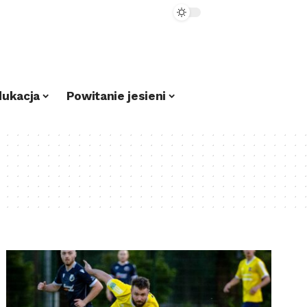
dukacja
Powitanie jesieni