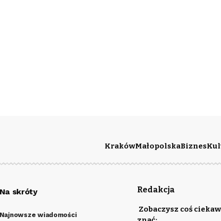
Kraków
Małopolska
Biznes
Kul
Redakcja
Na skróty
Zobaczysz coś ciekaw
Najnowsze wiadomości
znać: