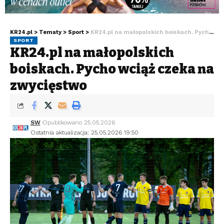
KR24.pl
>
Tematy
>
Sport
>
KR24.pl na małopolskich boiskach. Pycho wciąż czeka na zwycięstwo
SPORT
KR24.pl na małopolskich
boiskach. Pycho wciąż czeka na
zwycięstwo
SW
Opublikowano 25.05.2026
Ostatnia aktualizacja: 25.05.2026 19:50