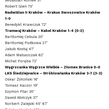
Sebastian Romek 51’
Robert Gleń 75’
Nadwiślan II Kraków – Krakus Swoszowice Kraków
1-0
Benedykt Krawczuk 72’
Tramwaj Kraków – Kabel Kraków 1-4 (0-2)
Bartłomiej Cebula 20’
Bartłomiej Podkowa 27’
Jakub Kostuj 47’
Adam Matuszczak 62’
Michał Poręba 72’
Węgrzcanka Węgrzce Wielkie – Złomex Branice 0-0
LKS Śledziejowice – Wróblowianka Kraków 3-7 (3-3)
Oskar Żółciński 16’
Tomasz Kaczor 19’
Szymon Filar 30’
Dawid Wołczyk 37’
Norbert Zalejski 45’ 67’