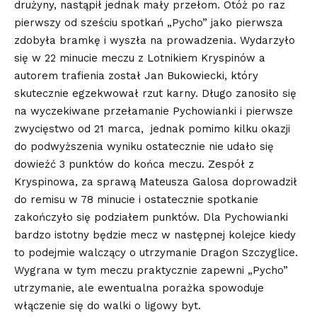
drużyny, nastąpił jednak mały przełom. Otóż po raz
pierwszy od sześciu spotkań „Pycho” jako pierwsza
zdobyła bramkę i wyszła na prowadzenia. Wydarzyło
się w 22 minucie meczu z Lotnikiem Kryspinów a
autorem trafienia został Jan Bukowiecki, który
skutecznie egzekwował rzut karny. Długo zanosiło się
na wyczekiwane przełamanie Pychowianki i pierwsze
zwycięstwo od 21 marca, jednak pomimo kilku okazji
do podwyższenia wyniku ostatecznie nie udało się
dowieźć 3 punktów do końca meczu. Zespół z
Kryspinowa, za sprawą Mateusza Galosa doprowadził
do remisu w 78 minucie i ostatecznie spotkanie
zakończyło się podziałem punktów. Dla Pychowianki
bardzo istotny będzie mecz w następnej kolejce kiedy
to podejmie walczący o utrzymanie Dragon Szczyglice.
Wygrana w tym meczu praktycznie zapewni „Pycho”
utrzymanie, ale ewentualna porażka spowoduje
włączenie się do walki o ligowy byt.