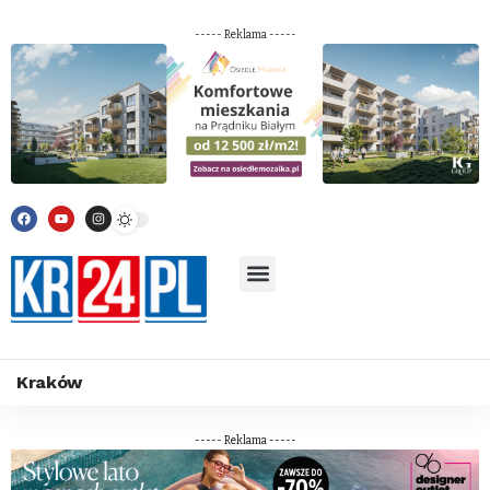
----- Reklama -----
Kraków
----- Reklama -----