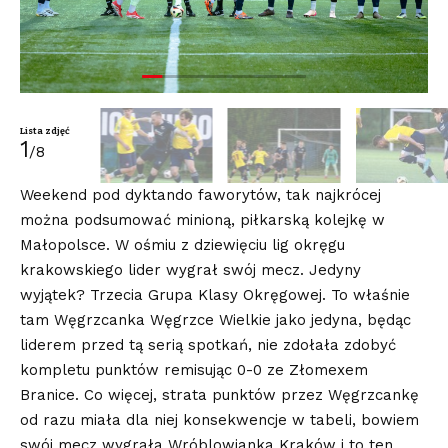
Lista zdjęć
1
/8
Weekend pod dyktando faworytów, tak najkrócej
można podsumować minioną, piłkarską kolejkę w
Małopolsce. W ośmiu z dziewięciu lig okręgu
krakowskiego lider wygrał swój mecz. Jedyny
wyjątek? Trzecia Grupa Klasy Okręgowej. To właśnie
tam Węgrzcanka Węgrzce Wielkie jako jedyna, będąc
liderem przed tą serią spotkań, nie zdołała zdobyć
kompletu punktów remisując 0-0 ze Złomexem
Branice. Co więcej, strata punktów przez Węgrzcankę
od razu miała dla niej konsekwencje w tabeli, bowiem
swój mecz wygrała Wróblowianka Kraków i to ten