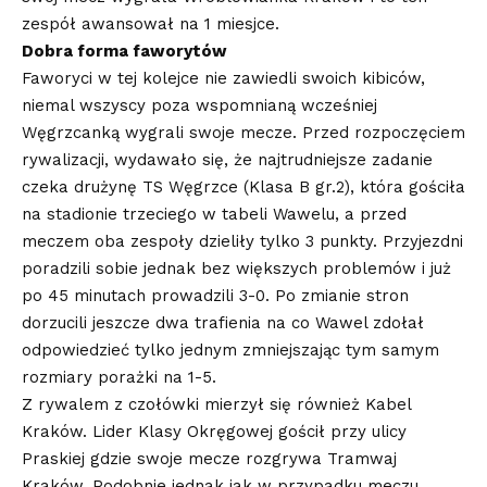
zespół awansował na 1 miesjce.
Dobra forma faworytów
Faworyci w tej kolejce nie zawiedli swoich kibiców,
niemal wszyscy poza wspomnianą wcześniej
Węgrzcanką wygrali swoje mecze. Przed rozpoczęciem
rywalizacji, wydawało się, że najtrudniejsze zadanie
czeka drużynę TS Węgrzce (Klasa B gr.2), która gościła
na stadionie trzeciego w tabeli Wawelu, a przed
meczem oba zespoły dzieliły tylko 3 punkty. Przyjezdni
poradzili sobie jednak bez większych problemów i już
po 45 minutach prowadzili 3-0. Po zmianie stron
dorzucili jeszcze dwa trafienia na co Wawel zdołał
odpowiedzieć tylko jednym zmniejszając tym samym
rozmiary porażki na 1-5.
Z rywalem z czołówki mierzył się również Kabel
Kraków. Lider Klasy Okręgowej gościł przy ulicy
Praskiej gdzie swoje mecze rozgrywa Tramwaj
Kraków. Podobnie jednak jak w przypadku meczu