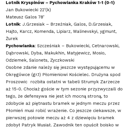
Lotnik Kryspinów – Pychowianka Kraków 1-1 (0-1)
Jan Bukowiecki 22’(k)
Mateusz Galos 78’
Lotnik
: J.Grzesiak – Brzeźniak, Galos, D.Grzesiak,
Hajto, Karcz, Komenda, Lipiarz, Malinevskyi, ygmunt,
Żurek
Pychowianka
: Szcześniak – Bukowiecki, Cetnarowski,
Dąbrowski, Dyba, Makukhin, Matyjewicz, Mosio,
Odziemek, Salonets, Zyczkowski
Osobne zdanie należy się jeszcze występującemu w
Okręgówce (gr.1) Płomieniowi Kościelec. Drużyna spod
Proszowic rozbiła ostatni w tabeli Strumyk Zarzecze
aż 15-0. Chociaż goście w tym sezonie przyzwyczaili do
tego, że defensywa nie jest ich mocną stroną, to
zdobycie aż piętnastu bramek w jednym meczu przez
Płomień musi robić wrażenie. Co jeszcze ciekawsze, w
pierwszej połowie meczu aż 4 z dziewięciu bramek
zdobył Patryk Musiał. Zawodnik ten opuścił boisko w