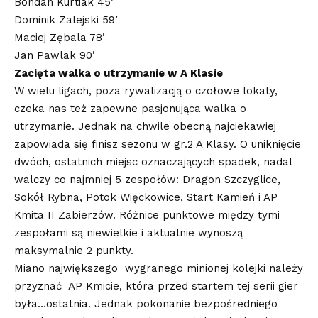
Bohdan Kurtiak 45’
Dominik Zalejski 59’
Maciej Zębala 78’
Jan Pawlak 90’
Zacięta walka o utrzymanie w A Klasie
W wielu ligach, poza rywalizacją o czołowe lokaty,
czeka nas też zapewne pasjonująca walka o
utrzymanie. Jednak na chwile obecną najciekawiej
zapowiada się finisz sezonu w gr.2 A Klasy. O uniknięcie
dwóch, ostatnich miejsc oznaczających spadek, nadal
walczy co najmniej 5 zespołów: Dragon Szczyglice,
Sokół Rybna, Potok Więckowice, Start Kamień i AP
Kmita II Zabierzów. Różnice punktowe między tymi
zespołami są niewielkie i aktualnie wynoszą
maksymalnie 2 punkty.
Miano największego wygranego minionej kolejki należy
przyznać AP Kmicie, która przed startem tej serii gier
była…ostatnia. Jednak pokonanie bezpośredniego