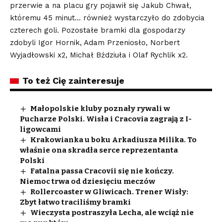
przerwie a na placu gry pojawił się Jakub Chwał,
któremu 45 minut… również wystarczyło do zdobycia
czterech goli. Pozostałe bramki dla gospodarzy
zdobyli Igor Hornik, Adam Przeniosło, Norbert
Wyjadłowski x2, Michał Bździuła i Olaf Rychlik x2.
To też Cię zainteresuje
Małopolskie kluby poznały rywali w
Pucharze Polski. Wisła i Cracovia zagrają z I-
ligowcami
Krakowianka u boku Arkadiusza Milika. To
właśnie ona skradła serce reprezentanta
Polski
Fatalna passa Cracovii się nie kończy.
Niemoc trwa od dziesięciu meczów
Rollercoaster w Gliwicach. Trener Wisły:
Zbyt łatwo traciliśmy bramki
Wieczysta postraszyła Lecha, ale wciąż nie