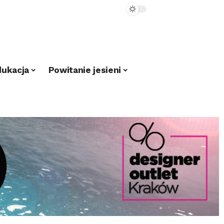
dukacja
Powitanie jesieni