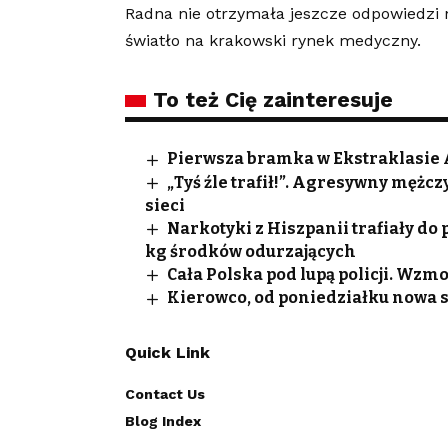
Radna nie otrzymała jeszcze odpowiedzi n
światło na krakowski rynek medyczny.
To też Cię zainteresuje
Pierwsza bramka w Ekstraklasie
„Tyś źle trafił!”. Agresywny męż
sieci
Narkotyki z Hiszpanii trafiały do
kg środków odurzających
Cała Polska pod lupą policji. Wzm
Kierowco, od poniedziałku nowa s
Quick Link
Contact Us
Blog Index