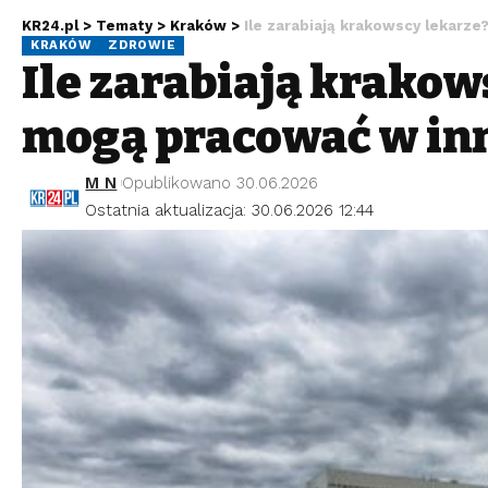
KR24.pl
>
Tematy
>
Kraków
>
Ile zarabiają krakowscy lekarze
KRAKÓW
ZDROWIE
Ile zarabiają krakow
mogą pracować w inn
M N
Opublikowano 30.06.2026
Ostatnia aktualizacja: 30.06.2026 12:44