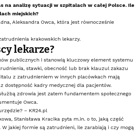
na analizę sytuacji w szpitalach w całej Polsce. Ile
lach miejskich?
dna, Aleksandra Owca, która jest równocześnie
 zatrudnienia krakowskich lekarzy.
scy lekarze?
odków publicznych i stanowią kluczowy element systemu
udnienia, stawki, obecność lub brak klauzul zakazu
zpitalu z zatrudnieniem w innych placówkach mają
raz dostępność kadry medycznej dla pacjentów.
 służbą zdrowia jest zatem fundamentem społecznego
gumentuje Owca.
urzędzie? – KR24.pl
wa, Stanisława Kracika pyta m.in. o to, jaką część
 W jakiej formie są zatrudnieni, ile zarabiają i czy mogą