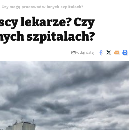
? Czy mogą pracować w innych szpitalach?
scy lekarze? Czy
ych szpitalach?
Podaj dalej