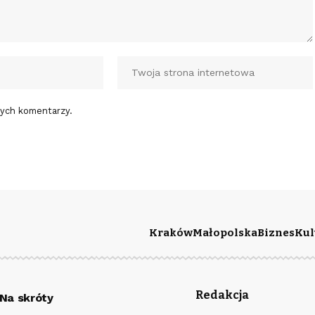
nych komentarzy.
Kraków
Małopolska
Biznes
Kul
Redakcja
Na skróty