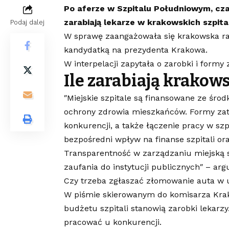
Po aferze w Szpitalu Południowym, czas 
zarabiają lekarze w krakowskich szpita
Podaj dalej
W sprawę zaangażowała się krakowska ra
kandydatką na prezydenta Krakowa.
W interpelacji zapytała o zarobki i formy
Ile zarabiają krakow
″Miejskie szpitale są finansowane ze śr
ochrony zdrowia mieszkańców. Formy zatr
konkurencji, a także łączenie pracy w s
bezpośredni wpływ na finanse szpitali o
Transparentność w zarządzaniu miejską
zaufania do instytucji publicznych″ – ar
Czy trzeba zgłaszać złomowanie auta w 
W piśmie skierowanym do komisarza Krako
budżetu szpitali stanowią zarobki lekarzy.
pracować u konkurencji.