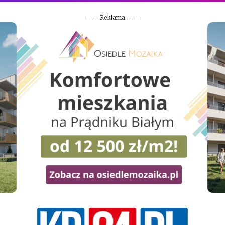
----- Reklama -----