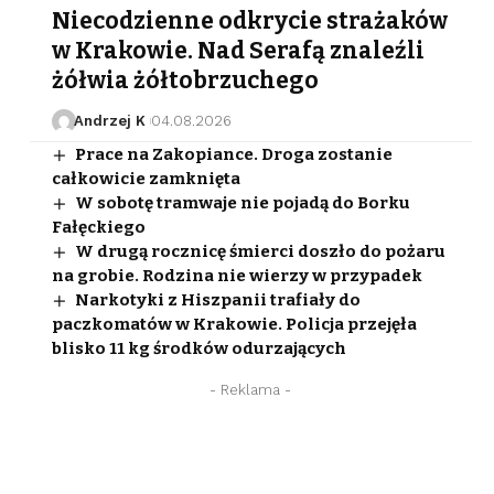
Niecodzienne odkrycie strażaków
w Krakowie. Nad Serafą znaleźli
żółwia żółtobrzuchego
Andrzej K
04.08.2026
Prace na Zakopiance. Droga zostanie
całkowicie zamknięta
W sobotę tramwaje nie pojadą do Borku
Fałęckiego
W drugą rocznicę śmierci doszło do pożaru
na grobie. Rodzina nie wierzy w przypadek
Narkotyki z Hiszpanii trafiały do
paczkomatów w Krakowie. Policja przejęła
blisko 11 kg środków odurzających
- Reklama -