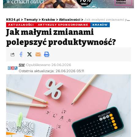
KR24.pl
>
Tematy
>
Kraków
>
Aktualności
>
Jak małymi zmianami polepszyć produktywność?
AKTUALNOŚCI
ARTYKUŁY SPONSOROWANE
KRAKÓW
Jak małymi zmianami
polepszyć produktywność?
SW
Opublikowano 26.06.2026
Ostatnia aktualizacja: 26.06.2026 05:11