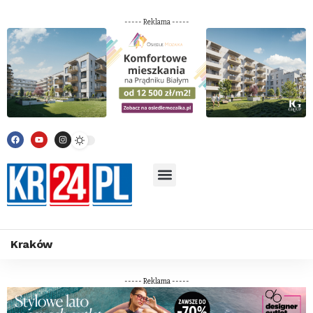
----- Reklama -----
Kraków
----- Reklama -----