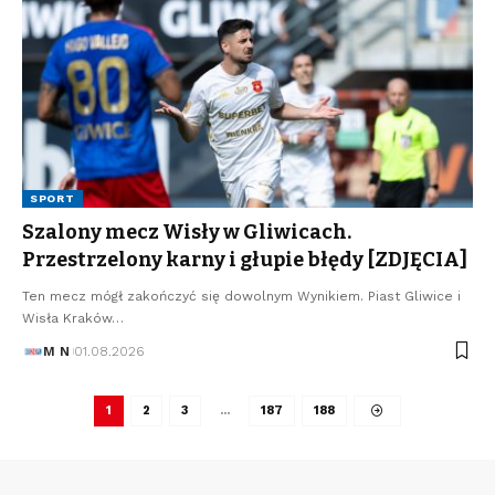
SPORT
Szalony mecz Wisły w Gliwicach.
Przestrzelony karny i głupie błędy [ZDJĘCIA]
Ten mecz mógł zakończyć się dowolnym Wynikiem. Piast Gliwice i
Wisła Kraków…
M N
01.08.2026
1
2
3
…
187
188