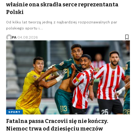
właśnie ona skradła serce reprezentanta
Polski
Od kilku lat tworzą jedną z najbardziej rozpoznawalnych par
polskiego sportu i…
PA
04.08.2026
SPORT
Fatalna passa Cracovii się nie kończy.
Niemoc trwa od dziesięciu meczów