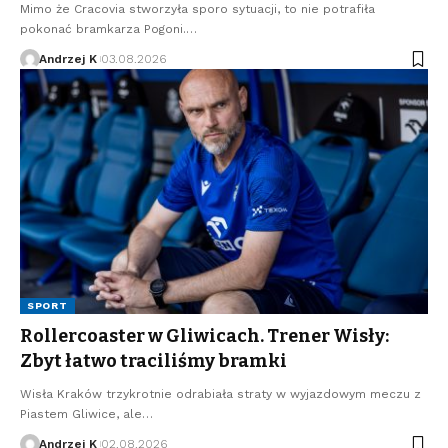
Mimo że Cracovia stworzyła sporo sytuacji, to nie potrafiła
pokonać bramkarza Pogoni.…
Andrzej K
03.08.2026
SPORT
Rollercoaster w Gliwicach. Trener Wisły:
Zbyt łatwo traciliśmy bramki
Wisła Kraków trzykrotnie odrabiała straty w wyjazdowym meczu z
Piastem Gliwice, ale…
Andrzej K
02.08.2026