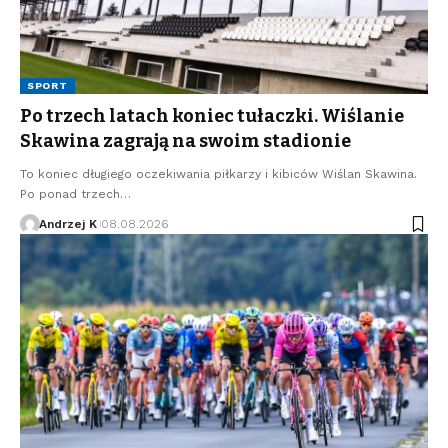
SPORT
Po trzech latach koniec tułaczki. Wiślanie
Skawina zagrają na swoim stadionie
To koniec długiego oczekiwania piłkarzy i kibiców Wiślan Skawina.
Po ponad trzech…
Andrzej K
08.08.2026