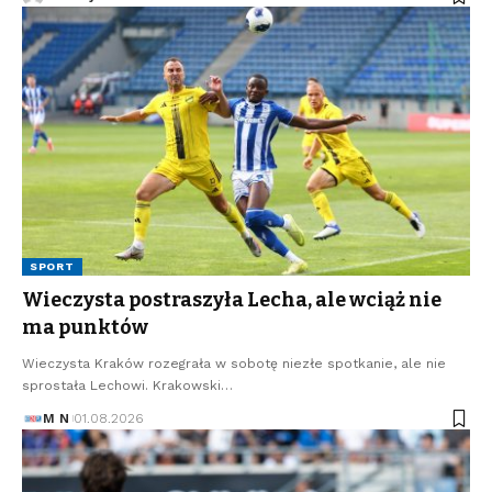
SPORT
Wieczysta postraszyła Lecha, ale wciąż nie
ma punktów
Wieczysta Kraków rozegrała w sobotę niezłe spotkanie, ale nie
sprostała Lechowi. Krakowski…
M N
01.08.2026