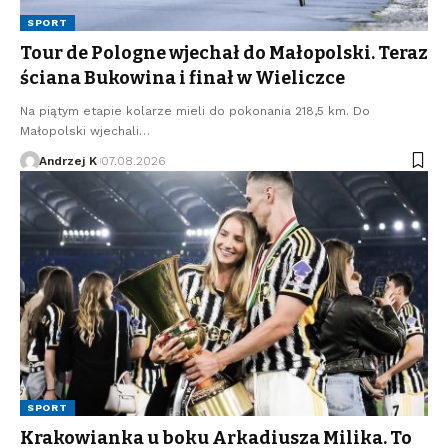
SPORT
Tour de Pologne wjechał do Małopolski. Teraz
ściana Bukowina i finał w Wieliczce
Na piątym etapie kolarze mieli do pokonania 218,5 km. Do
Małopolski wjechali…
Andrzej K
07.08.2026
SPORT
Krakowianka u boku Arkadiusza Milika. To