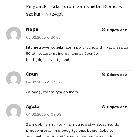
Pingback:
Hala Forum zamknięta. Klienci w
szoku! - KR24.pl
Nope
Odpowiedz
03.02.2025 o 20:53
kilometrowe kolejki latem po drogiego drinka, pizza za
50 zł i toalety pełne bananowy ćpunów.
Nie będę za tym tęsknił
Cpun
Odpowiedz
04.02.2025 o 07:52
Ja będę, byłem tym ćpunem
Agata
Odpowiedz
04.02.2025 o 09:09
Za mobbingiem, który tam panował w stosunku do
pracowników… nie będę tęsknić. Lepiej żeby to
zamknęli, bo brak słów na to, co tam się działo.