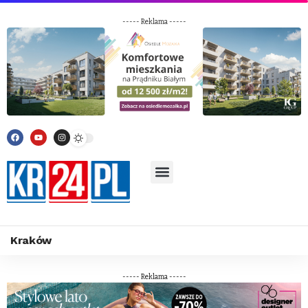
----- Reklama -----
Kraków
----- Reklama -----