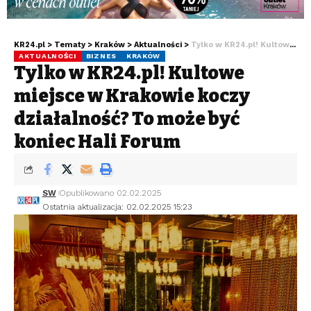
KR24.pl
>
Tematy
>
Kraków
>
Aktualności
>
Tylko w KR24.pl! Kultowe miejsce w Krakowie kończy działalność? To może być koniec Hali Forum
AKTUALNOŚCI
BIZNES
KRAKÓW
Tylko w KR24.pl! Kultowe
miejsce w Krakowie kończy
działalność? To może być
koniec Hali Forum
SW
Opublikowano 02.02.2025
Ostatnia aktualizacja: 02.02.2025 15:23