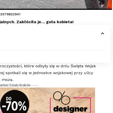
953079832941
alnych. Zakłóciła je… goła kobieta!
oczystości, które odbyły się w dniu Święta Wojsk
ej spotkali się w jednostce wojskowej przy ulicy
a msza.
Partner Działu Kraków -----