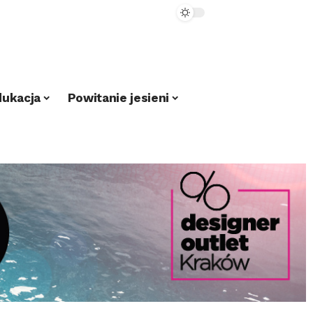
dukacja
Powitanie jesieni