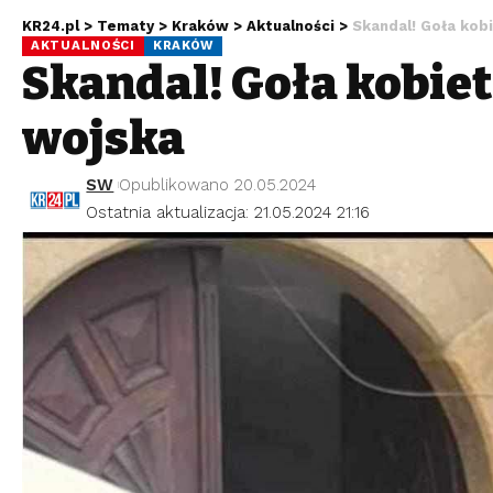
KR24.pl
>
Tematy
>
Kraków
>
Aktualności
>
Skandal! Goła kobi
AKTUALNOŚCI
KRAKÓW
Skandal! Goła kobiet
wojska
SW
Opublikowano 20.05.2024
Ostatnia aktualizacja: 21.05.2024 21:16