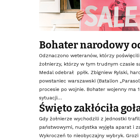
Bohater narodowy o
Odznaczono weteranów, którzy poświęcili
żołnierzy, którzy w tym trudnym czasie są
Medal odebrał ppłk. Zbigniew Rylski, har
powstaniec warszawski (Batalion „Paraso
procesie po wojnie. Bohater wojenny ma 1
sytuacji…
Święto zakłóciła goł
Gdy żołnierze wychodzili z jednostki trafi
państwowymi, nudystka wyjęła aparat i za
Wykroczeń to nieobyczajny wybryk. Grozi 