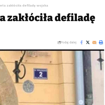
eta zakłóciła defiladę wojska
a zakłóciła defiladę
Podaj dalej