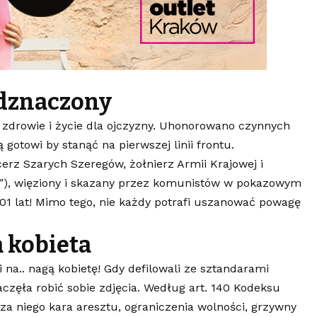
dznaczony
 zdrowie i życie dla ojczyzny. Uhonorowano czynnych
 gotowi by stanąć na pierwszej linii frontu.
cerz Szarych Szeregów, żołnierz Armii Krajowej i
l”), więziony i skazany przez komunistów w pokazowym
01 lat! Mimo tego, nie każdy potrafi uszanować powagę
a kobieta
li na.. nagą kobietę! Gdy defilowali ze sztandarami
częła robić sobie zdjęcia. Według art. 140 Kodeksu
za niego kara aresztu, ograniczenia wolności, grzywny