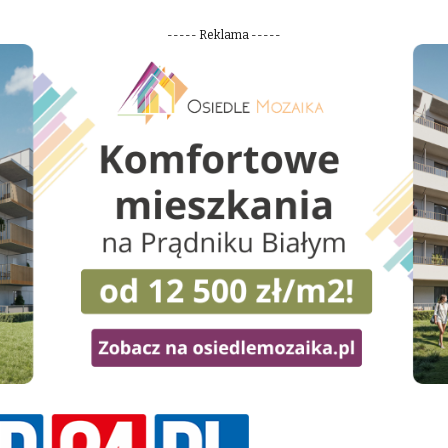
----- Reklama -----