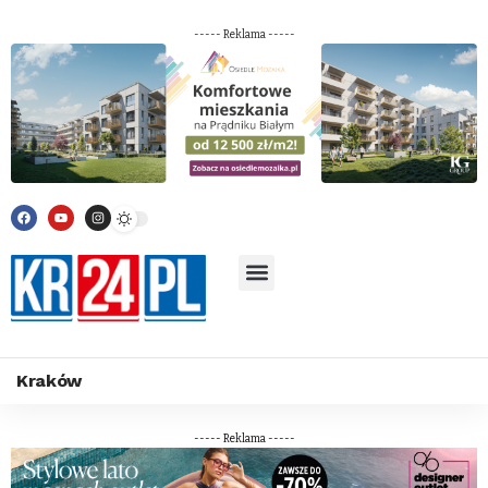
----- Reklama -----
Kraków
----- Reklama -----