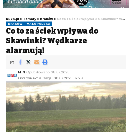
KR24.pl
>
Tematy
>
Kraków
>
Co to za ściek wpływa do Skawinki? Wędkarze alarmują!
KRAKÓW
MAŁOPOLSKA
Co to za ściek wpływa do
Skawinki? Wędkarze
alarmują!
M N
Opublikowano 08.07.2025
Ostatnia aktualizacja: 08.07.2025 07:29