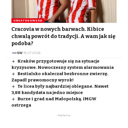
UNCATEGORIZED
Cracovia w nowych barwach. Kibice
chwalą powrót do tradycji. A wam jak się
podoba?
SW
15.07.2026
Kraków przygotowuje się na sytuacje
kryzysowe. Nowoczesny system alarmowania
Bestialsko okaleczał bezbronne zwierzę.
Zapadł prawomocny wyrok!
Te licea były najbardziej oblegane. Nawet
3,88 kandydata na jedno miejsce
Burze i grad nad Małopolską. IMGW
ostrzega
- Reklama -