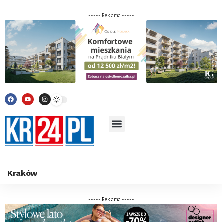
----- Reklama -----
Kraków
----- Reklama -----