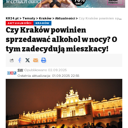
KR24.pl
>
Tematy
>
Kraków
>
Aktualności
>
Czy Kraków powinien sprzedawać alkohol w nocy? O tym zadecydują mieszkańcy!
AKTUALNOŚCI
KRAKÓW
Czy Kraków powinien
sprzedawać alkohol w nocy? O
tym zadecydują mieszkańcy!
SW
Opublikowano 02.09.2025
Ostatnia aktualizacja: 01.09.2025 22:55