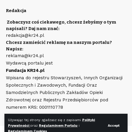
Redakcja
Zobaczysz coś ciekawego, chcesz żebyśmy o tym
napisali? Daj nam znać:
redakcja@kr24.pl
Chcesz zamieścić reklamę na naszym portalu?
Napisz:
reklama@kr24.pl
Wydawcą portalu jest
Fundacja KR24.pl
Wpisana do rejestru Stowarzyszeń, Innych Organizacji
Społecznych i Zawodowych, Fundacji Oraz
Samodzielnych Publicznych Zakładów Opieki
Zdrowotnej oraz Rejestru Przedsiębiorców pod
numerem KRS: 0001110778
Używając tej strony zgadzasz się z zapisami
Polityki
Prywatności
oraz
Regulaminem Portalu
i
Accept
Regulaminem Cookies