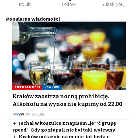
Polub
Follow
Subskrybuj
Popularne wiadomości
AKTUALNOŚCI
KRAKÓW
Kraków zaostrza nocną prohibicję.
Alkoholu na wynos nie kupimy od 22.00
SW
09.07.2026
Jechał w koszulce z napisem „je**ć grupę
speed”. Gdy go złapali nie był taki wylewny
Kraków pokazuje na mapie, jak będzie