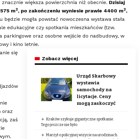
 znacznie większa powierzchnia niż obecnie.
Dzisiaj
2
2
 575 m
, po zakończeniu wyniesie prawie 4400 m
,
mu będzie mogła powstać nowoczesna wystawa stała
ale edukacyjne czy spotkania mieszkańców (tzw.
ca parkingowe oraz osobne wejście do nadbudowy, w
owy i kino letnie.
nie się
Zobacz więcej
Urząd Skarbowy
wystawia
djazdów
samochody na
licytacje. Ceny
nie
mogą zaskoczyć
 oraz
cją, zaś
Kraków szykuje gigantyczne spotkanie.
Tego jeszcze nie było
ie
Marzył o policyjnej wizycie na urodzinach.
owym.