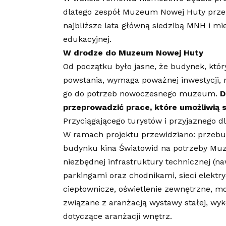
dlatego zespół Muzeum Nowej Huty przenie
najbliższe lata główną siedzibą MNH i mi
edukacyjnej.
W drodze do Muzeum Nowej Huty
Od początku było jasne, że budynek, kt
powstania, wymaga poważnej inwestycji,
go do potrzeb nowoczesnego muzeum.
D
przeprowadzić prace, które umożliwią 
Przyciągającego turystów i przyjaznego 
W ramach projektu przewidziano: przeb
budynku kina Światowid na potrzeby Mu
niezbędnej infrastruktury technicznej (
parkingami oraz chodnikami, sieci elektr
ciepłownicze, oświetlenie zewnętrzne, mo
związane z aranżacją wystawy stałej, wy
dotyczące aranżacji wnętrz.