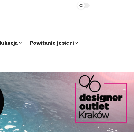
dukacja
Powitanie jesieni