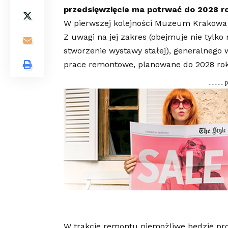
przedsięwzięcie ma potrwać do 2028 ro
W pierwszej kolejności Muzeum Krakowa p
Z uwagi na jej zakres (obejmuje nie tylk
stworzenie wystawy stałej), generalneg
prace remontowe, planowane do 2028 ro
----- 
W trakcie remontu niemożliwe będzie pr