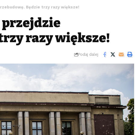
rzebudowę. Będzie trzy razy większe!
przejdzie
trzy razy większe!
Podaj dalej