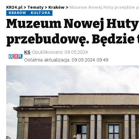
KR24.pl
>
Tematy
>
Kraków
>
Muzeum Nowej Huty przejdzie p
KRAKÓW
KULTURA
Muzeum Nowej Huty 
przebudowę. Będzie 
KS
Opublikowano 09.05.2024
Ostatnia aktualizacja: 09.05.2024 09:49