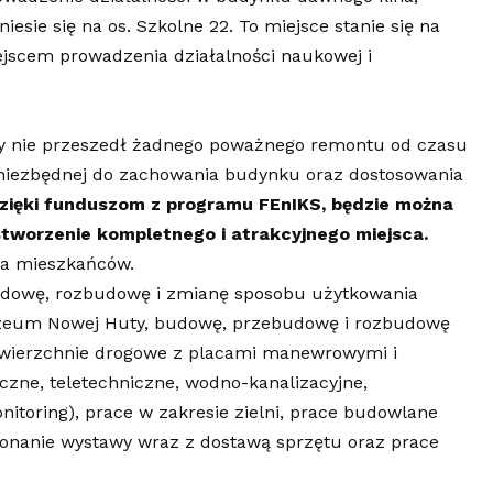
sie się na os. Szkolne 22. To miejsce stanie się na
ejscem prowadzenia działalności naukowej i
óry nie przeszedł żadnego poważnego remontu od czasu
 niezbędnej do zachowania budynku oraz dostosowania
zięki funduszom z programu FEnIKS, będzie można
stworzenie kompletnego i atrakcyjnego miejsca.
dla mieszkańców.
udowę, rozbudowę i zmianę sposobu użytkowania
zeum Nowej Huty, budowę, przebudowę i rozbudowę
nawierzchnie drogowe z placami manewrowymi i
yczne, teletechniczne, wodno-kanalizacyjne,
nitoring), prace w zakresie zielni, prace budowlane
konanie wystawy wraz z dostawą sprzętu oraz prace