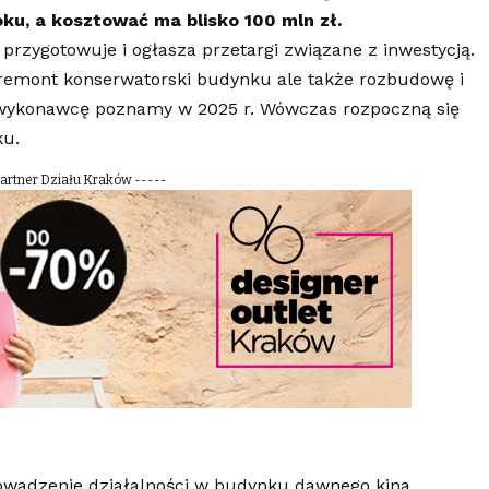
ku, a kosztować ma blisko 100 mln zł.
rzygotowuje i ogłasza przetargi związane z inwestycją.
o remont konserwatorski budynku ale także rozbudowę i
o wykonawcę poznamy w 2025 r. Wówczas rozpoczną się
ku.
Partner Działu Kraków -----
owadzenie działalności w budynku dawnego kina,