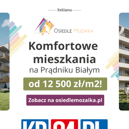
----- Reklama -----