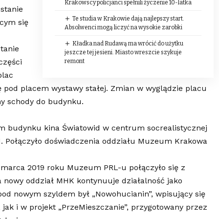
Krakowscy policjanci spełnili życzenie 10-latka
stanie
Te studia w Krakowie dają najlepszy start.
cym się
Absolwenci mogą liczyć na wysokie zarobki
Kładka nad Rudawą ma wrócić do użytku
tanie
jeszcze tej jesieni. Miasto wreszcie szykuje
części
remont
plac
się pod placem wystawy stałej. Zmian w wyglądzie placu
my schody do budynku.
 budynku kina Światowid w centrum socrealistycznej
1. Połączyło doświadczenia oddziału Muzeum Krakowa
1 marca 2019 roku Muzeum PRL-u połączyło się z
nowy oddział MHK kontynuuje działalność jako
od nowym szyldem był „Nowohucianin”, wpisujący się
 jak i w projekt „PrzeMieszczanie”, przygotowany przez