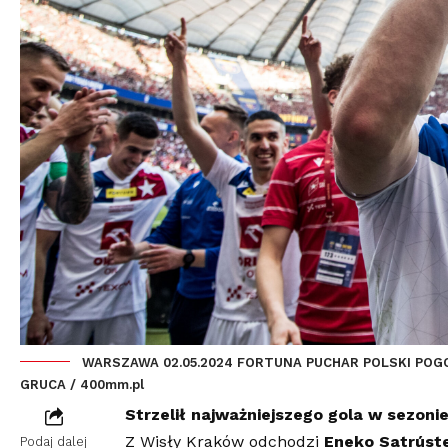
WARSZAWA 02.05.2024 FORTUNA PUCHAR POLSKI POGO
GRUCA / 400mm.pl
Strzelił najważniejszego gola w sezonie
Z Wisły Kraków odchodzi
Eneko Satrúst
Podaj dalej