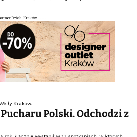
Partner Działu Kraków -----
 Wisły Kraków.
ę Pucharu Polski. Odchodzi z
 rok. Łącznie wystąpił w 17 spotkaniach, w których