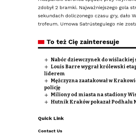
zdobył 2 bramki. Najważniejszego gola str
sekundach doliczonego czasu gry, dało Wiś
trofeum. Umowa Satrústeguiego nie zost
To też Cię zainteresuje
Nabór dziewczynek do wiślackiej 
Louis Barre wygrał królewski eta
liderem
Mężczyzna zaatakował w Krakowie U
policję
Miliony od miasta na stadiony Wis
Hutnik Kraków pokazał Podhalu No
Quick Link
Contact Us