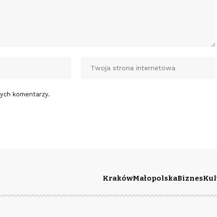
nych komentarzy.
Kraków
Małopolska
Biznes
Kul