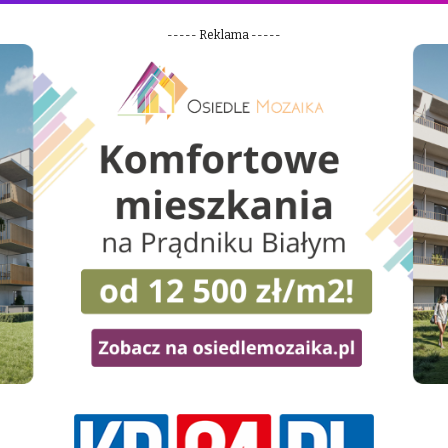
----- Reklama -----