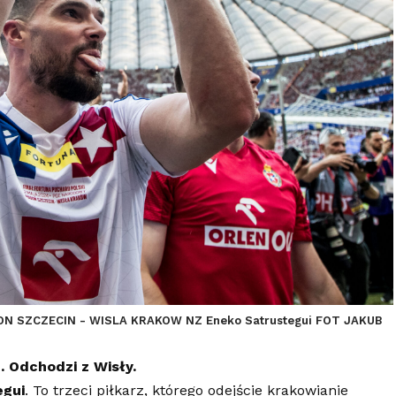
N SZCZECIN - WISLA KRAKOW NZ Eneko Satrustegui FOT JAKUB
. Odchodzi z Wisły.
egui
. To trzeci piłkarz, którego odejście krakowianie