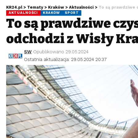
KR24.pl
>
Tematy
>
Kraków
>
Aktualności
>
To są prawdziwe c
AKTUALNOŚCI
KRAKÓW
SPORT
To są prawdziwe czys
odchodzi z Wisły Kr
SW
Opublikowano 29.05.2024
Ostatnia aktualizacja: 29.05.2024 20:37