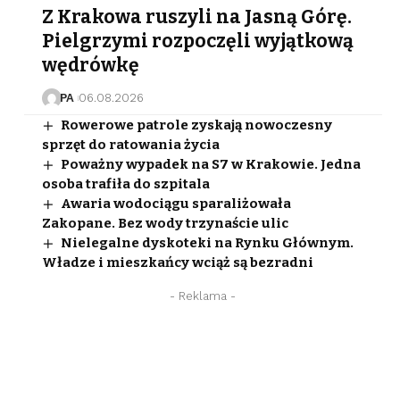
Z Krakowa ruszyli na Jasną Górę.
Pielgrzymi rozpoczęli wyjątkową
wędrówkę
PA
06.08.2026
Rowerowe patrole zyskają nowoczesny
sprzęt do ratowania życia
Poważny wypadek na S7 w Krakowie. Jedna
osoba trafiła do szpitala
Awaria wodociągu sparaliżowała
Zakopane. Bez wody trzynaście ulic
Nielegalne dyskoteki na Rynku Głównym.
Władze i mieszkańcy wciąż są bezradni
- Reklama -