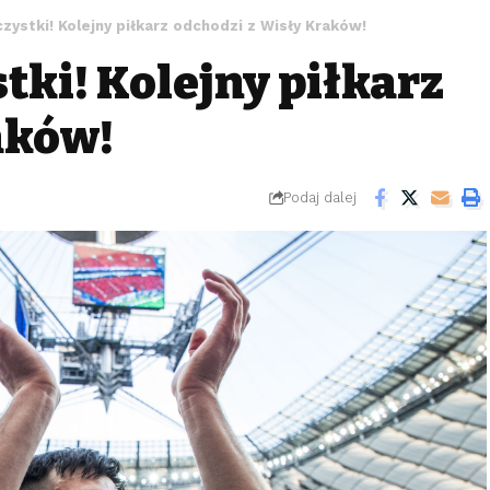
zystki! Kolejny piłkarz odchodzi z Wisły Kraków!
tki! Kolejny piłkarz
aków!
Podaj dalej