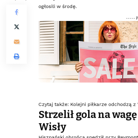
ogłosili w środę.
----- 
Czytaj także: Kolejni piłkarze odchodzą z
Strzelił gola na wag
Wisły
Hiszpański obrońca spędził przy Reymonta