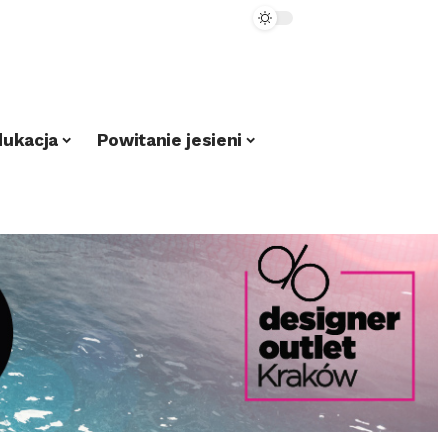
dukacja
Powitanie jesieni