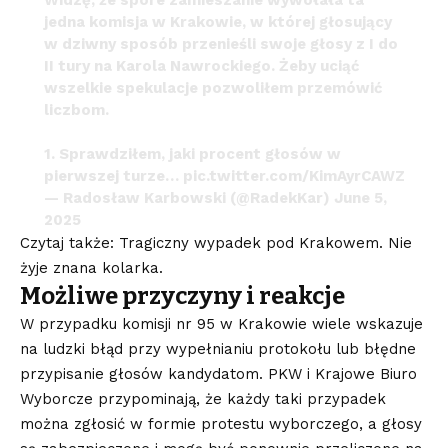
Widzę, że spore zamieszanie wywołała ta
jedna komisja w Krakowie, w której głosujący
w dziwny sposób przenieśli swoje głosy z I do
II tury na Karola Nawrockiego. Żeby uciąć
wszelkie spekulacje pozwoliłem przemówić
liczbom.
1. Sprawdziłem, jaki procent głosów w
pierwszej turze…
pic.twitter.com/KimAyrCAWZ
— Radosław Karbowski (@RadekKar)
June 5,
2025
Czytaj także: Tragiczny wypadek pod Krakowem. Nie
żyje znana kolarka.
Możliwe przyczyny i reakcje
W przypadku komisji nr 95 w Krakowie wiele wskazuje
na ludzki błąd przy wypełnianiu protokołu lub błędne
przypisanie głosów kandydatom. PKW i Krajowe Biuro
Wyborcze przypominają, że każdy taki przypadek
można zgłosić w formie protestu wyborczego, a głosy