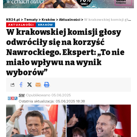
KR24.pl
>
Tematy
>
Kraków
>
Aktualności
>
W krakowskiej komisji głosy odwróciły się na korzyść Nawrockiego. Ekspert: „To nie miało wpływu na wynik wyborów”
AKTUALNOŚCI
KRAKÓW
W krakowskiej komisji głosy
odwróciły się na korzyść
Nawrockiego. Ekspert: „To nie
miało wpływu na wynik
wyborów”
SW
Opublikowano 05.06.2025
Ostatnia aktualizacja: 05.06.2025 18:38