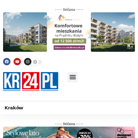
----- Reklama -----
Kraków
----- Reklama -----