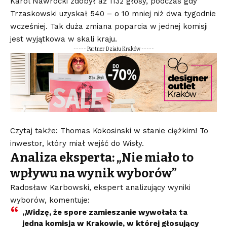
Karol Nawrocki zdobył aż 1132 głosy, podczas gdy
Trzaskowski uzyskał 540 – o 10 mniej niż dwa tygodnie
wcześniej. Tak duża zmiana poparcia w jednej komisji
jest wyjątkowa w skali kraju.
----- Partner Działu Kraków -----
Czytaj także: Thomas Kokosinski w stanie ciężkim! To
inwestor, który miał wejść do Wisły.
Analiza eksperta: „Nie miało to
wpływu na wynik wyborów”
Radosław Karbowski, ekspert analizujący wyniki
wyborów, komentuje:
„Widzę, że spore zamieszanie wywołała ta
jedna komisja w Krakowie, w której głosujący