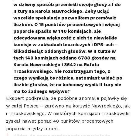
w dziwny sposób przenieśli swoje głosy z I do
II tury na Karola Nawrockiego. Żeby uciąć
wszelkie spekulacje pozwoliłem przemówić
liczbom. O 15 punktów procentowych i więcej
poparcie spadło w 140 komisjach, ale
zdecydowana większość z nich to niewielkie
komisje w zakładach leczniczych i DPS-ach –
kilkadziesiąt oddanych głosów. W II turze w
tych 140 komisjach oddano 6788 głosów na
Karola Nawrockiego i 3642 na Rafała
Trzaskowskiego. Nie rozstrzygam tego, z
czego wynikają te różnice, natomiast widać po
liczbie głosów, że na końcowy wynik II tury nie
ma to żadnego wpływu.”
Ekspert podkreśla, że podobne anomalie pojawiły się
w całej Polsce – zarówno na korzyść Nawrockiego, jak
i Trzaskowskiego. W niektórych komisjach Trzaskowski
zyskał nawet ponad 40 punktów procentowych
poparcia między turami.