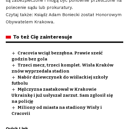
są zabezpieczone i mogą być ponownie przeliczone na
polecenie sądu lub prokuratury.
Czytaj także: Ksiądz Adam Boniecki został Honorowym
Obywatelem Krakowa.
To też Cię zainteresuje
Cracovia wciąż bezzębna. Prawie sześć
godzin bez gola
Trzeci mecz, trzeci komplet. Wisła Kraków
znów wyprzedała stadion
Nabór dziewczynek do wiślackiej szkoły
futbolu
Mężczyzna zaatakował w Krakowie
Ukrainkę i już usłyszał zarzut. Sam zgłosił się
na policję
Miliony od miasta na stadiony Wisły i
Cracovii
Quick Link