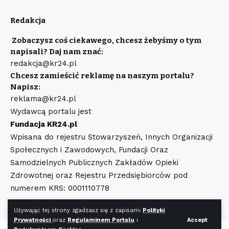
Redakcja
Zobaczysz coś ciekawego, chcesz żebyśmy o tym
napisali? Daj nam znać:
redakcja@kr24.pl
Chcesz zamieścić reklamę na naszym portalu?
Napisz:
reklama@kr24.pl
Wydawcą portalu jest
Fundacja KR24.pl
Wpisana do rejestru Stowarzyszeń, Innych Organizacji
Społecznych i Zawodowych, Fundacji Oraz
Samodzielnych Publicznych Zakładów Opieki
Zdrowotnej oraz Rejestru Przedsiębiorców pod
numerem KRS: 0001110778
Używając tej strony zgadzasz się z zapisami
Polityki
Prywatności
oraz
Regulaminem Portalu
i
Accept