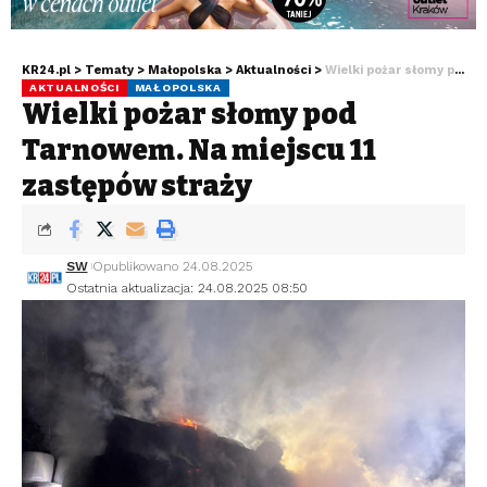
KR24.pl
>
Tematy
>
Małopolska
>
Aktualności
>
Wielki pożar słomy pod Tarnowem. Na miejscu 11 zastępów straży
AKTUALNOŚCI
MAŁOPOLSKA
Wielki pożar słomy pod
Tarnowem. Na miejscu 11
zastępów straży
SW
Opublikowano 24.08.2025
Ostatnia aktualizacja: 24.08.2025 08:50