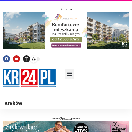
----- Reklama -----
Kraków
----- Reklama -----