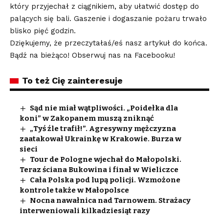
który przyjechał z ciągnikiem, aby ułatwić dostęp do
palących się bali. Gaszenie i dogaszanie pożaru trwało
blisko pięć godzin.
Dziękujemy, że przeczytałaś/eś nasz artykuł do końca.
Bądź na bieżąco! Obserwuj nas na Facebooku!
To też Cię zainteresuje
Sąd nie miał wątpliwości. „Poidełka dla
koni” w Zakopanem muszą zniknąć
„Tyś źle trafił!”. Agresywny mężczyzna
zaatakował Ukrainkę w Krakowie. Burza w
sieci
Tour de Pologne wjechał do Małopolski.
Teraz ściana Bukowina i finał w Wieliczce
Cała Polska pod lupą policji. Wzmożone
kontrole także w Małopolsce
Nocna nawałnica nad Tarnowem. Strażacy
interweniowali kilkadziesiąt razy