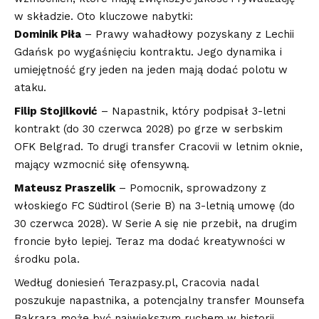
w składzie. Oto kluczowe nabytki:
Dominik Piła
– Prawy wahadłowy pozyskany z Lechii
Gdańsk po wygaśnięciu kontraktu. Jego dynamika i
umiejętność gry jeden na jeden mają dodać polotu w
ataku.
Filip Stojilković
– Napastnik, który podpisał 3-letni
kontrakt (do 30 czerwca 2028) po grze w serbskim
OFK Belgrad. To drugi transfer Cracovii w letnim oknie,
mający wzmocnić siłę ofensywną.
Mateusz Praszelik
– Pomocnik, sprowadzony z
włoskiego FC Südtirol (Serie B) na 3-letnią umowę (do
30 czerwca 2028). W Serie A się nie przebił, na drugim
froncie było lepiej. Teraz ma dodać kreatywności w
środku pola.
Według doniesień Terazpasy.pl, Cracovia nadal
poszukuje napastnika, a potencjalny transfer Mounsefa
Bakrara może być największym ruchem w historii