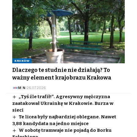
KRAKÓW
Dlaczego te studnie nie działają? To
ważny element krajobrazu Krakowa
M N
26.07.2026
„Tyś źle trafił!”. Agresywny mężczyzna
zaatakował Ukrainkę w Krakowie. Burza w
sieci
Te licea były najbardziej oblegane. Nawet
3,88 kandydata na jedno miejsce
W sobotę tramwaje nie pojadą do Borku
Fałęckiego