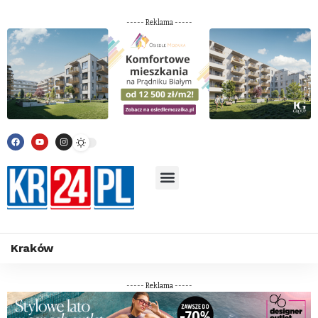
----- Reklama -----
Kraków
----- Reklama -----