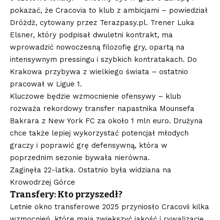
pokazać, że Cracovia to klub z ambicjami – powiedział
Dróżdż, cytowany przez Terazpasy.pl. Trener Luka
Elsner, który podpisał dwuletni kontrakt, ma
wprowadzić nowoczesną filozofię gry, opartą na
intensywnym pressingu i szybkich kontratakach. Do
Krakowa przybywa z wielkiego świata – ostatnio
pracował w Ligue 1.
Kluczowe będzie wzmocnienie ofensywy – klub
rozważa rekordowy transfer napastnika Mounsefa
Bakrara z New York FC za około 1 mln euro. Drużyna
chce także lepiej wykorzystać potencjał młodych
graczy i poprawić grę defensywną, która w
poprzednim sezonie bywała nierówna.
Zaginęła 22-latka. Ostatnio była widziana na
Krowodrzej Górce
Transfery: Kto przyszedł?
Letnie okno transferowe 2025 przyniosło Cracovii kilka
wzmocnień, które mają zwiększyć jakość i rywalizację