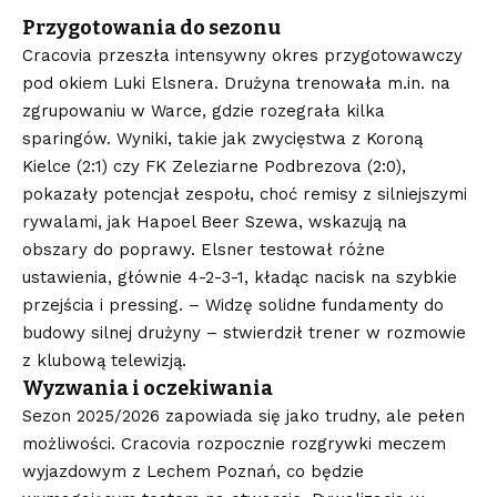
Przygotowania do sezonu
Cracovia przeszła intensywny okres przygotowawczy
pod okiem Luki Elsnera. Drużyna trenowała m.in. na
zgrupowaniu w Warce, gdzie rozegrała kilka
sparingów. Wyniki, takie jak zwycięstwa z Koroną
Kielce (2:1) czy FK Zeleziarne Podbrezova (2:0),
pokazały potencjał zespołu, choć remisy z silniejszymi
rywalami, jak Hapoel Beer Szewa, wskazują na
obszary do poprawy. Elsner testował różne
ustawienia, głównie 4-2-3-1, kładąc nacisk na szybkie
przejścia i pressing. – Widzę solidne fundamenty do
budowy silnej drużyny – stwierdził trener w rozmowie
z klubową telewizją.
Wyzwania i oczekiwania
Sezon 2025/2026 zapowiada się jako trudny, ale pełen
możliwości. Cracovia rozpocznie rozgrywki meczem
wyjazdowym z Lechem Poznań, co będzie