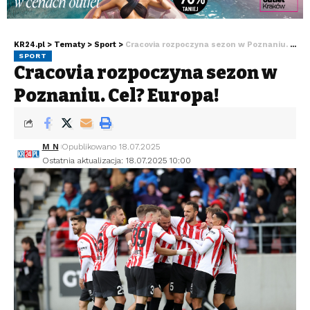
KR24.pl
>
Tematy
>
Sport
>
Cracovia rozpoczyna sezon w Poznaniu. Cel? Europa!
SPORT
Cracovia rozpoczyna sezon w
Poznaniu. Cel? Europa!
M N
Opublikowano 18.07.2025
Ostatnia aktualizacja: 18.07.2025 10:00