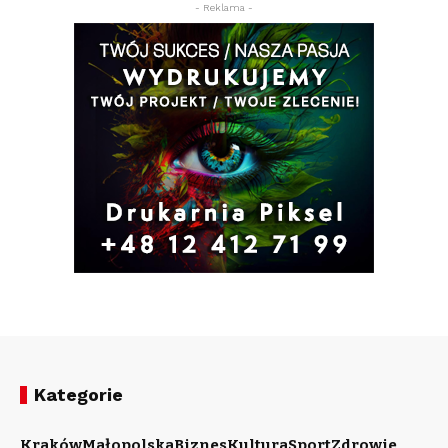
- Reklama -
Kategorie
Kraków
Małopolska
Biznes
Kultura
Sport
Zdrowie