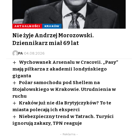
AKTUALNOŚCI
KRAKÓW
Nie żyje Andrzej Morozowski.
Dziennikarz miał 69 lat
PA
04.08.2026
Wychowanek Arsenalu w Cracovii. „Pasy”
mają piłkarza z akademii londyńskiego
giganta
Pożar samochodu pod Shellem na
Stojałowskiego w Krakowie. Utrudnienia w
ruchu
Kraków już nie dla Brytyjczyków? To te
miasta polecają ich eksperci
Niebezpieczny trend w Tatrach. Turyści
ignorują zakazy, TPN reaguje
- Reklama -