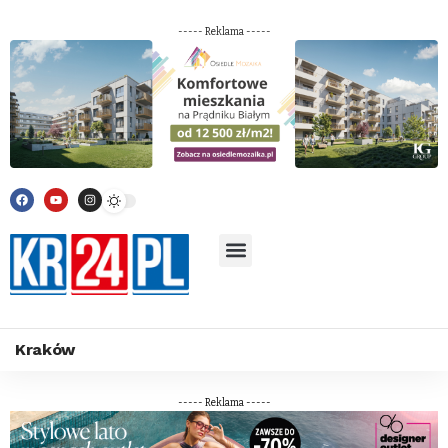
----- Reklama -----
Kraków
----- Reklama -----