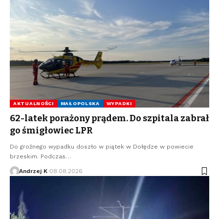
AKTUALNOŚCI
MAŁOPOLSKA
WYPADKI
62-latek porażony prądem. Do szpitala zabrał
go śmigłowiec LPR
Do groźnego wypadku doszło w piątek w Dołędze w powiecie
brzeskim. Podczas…
Andrzej K
08.08.2026