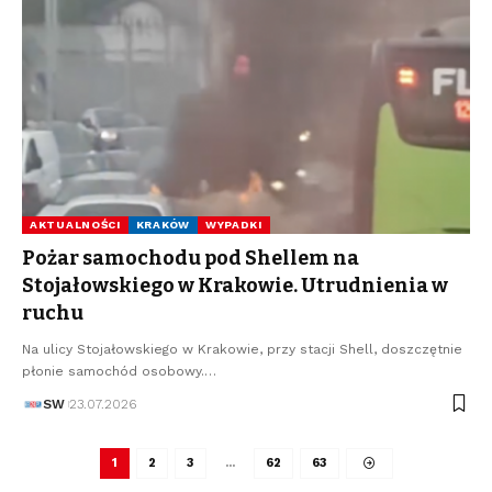
AKTUALNOŚCI
KRAKÓW
WYPADKI
Pożar samochodu pod Shellem na
Stojałowskiego w Krakowie. Utrudnienia w
ruchu
Na ulicy Stojałowskiego w Krakowie, przy stacji Shell, doszczętnie
płonie samochód osobowy.…
SW
23.07.2026
1
2
3
…
62
63