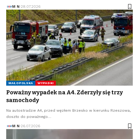
M N
28.07.2026
MAŁOPOLSKA
WYPADKI
Poważny wypadek na A4. Zderzyły się trzy
samochody
Na autostradzie A4, przed węzłem Brzesko w kierunku Rzeszowa,
doszło do poważnego…
M N
26.07.2026