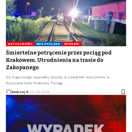
AKTUALNOŚCI
MAŁOPOLSKA
WYPADKI
Śmiertelne potrącenie przez pociąg pod
Krakowem. Utrudnienia na trasie do
Zakopanego
Do tragicznego wypadku doszło w czwartek wieczorem w
Rzozowie koło Krakowa. Pociąg…
Andrzej K
04.08.2026