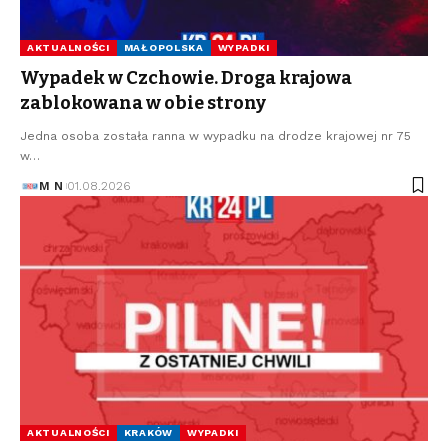
AKTUALNOŚCI
MAŁOPOLSKA
WYPADKI
Wypadek w Czchowie. Droga krajowa
zablokowana w obie strony
Jedna osoba została ranna w wypadku na drodze krajowej nr 75
w…
M N
01.08.2026
AKTUALNOŚCI
KRAKÓW
WYPADKI