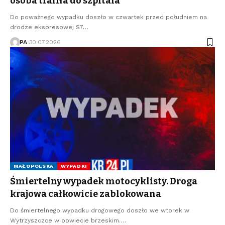
osoba trafiła do szpitala
Do poważnego wypadku doszło w czwartek przed południem na
drodze ekspresowej S7…
PA
30.07.2026
MAŁOPOLSKA
WYPADKI
Śmiertelny wypadek motocyklisty. Droga
krajowa całkowicie zablokowana
Do śmiertelnego wypadku drogowego doszło we wtorek w
Wytrzyszczce w powiecie brzeskim.…