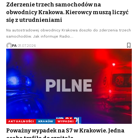
Zderzenie trzech samochodów na
obwodnicy Krakowa. Kierowcy muszą liczyć
się z utrudnieniami
Na autostradowej obwodnicy Krakowa doszło do zderzenia trzech
samochodów. Jak informuje Radio…
PA
31.07.2026
AKTUALNOŚCI
KRAKÓW
WYPADKI
Poważny wypadek na S7 w Krakowie. Jedna