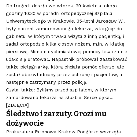
Do tragedii doszło we wtorek, 29 kwietnia, około
godziny 10:30 w poradni ortopedycznej Szpitala
Uniwersyteckiego w Krakowie. 35-letni Jarosław W.,
były pacjent zamordowanego lekarza, wtargnął do
gabinetu, w którym trwała wizyta z inną pacjentką, i
zadał ortopedzie kilka ciosów nożem, m.in. w klatkę
piersiową. Mimo natychmiastowej pomocy lekarza nie
udało się uratować. Napastnik próbował zaatakować
także pielęgniarkę, która chciała pomóc ofierze, ale
został obezwładniony przez ochronę i pacjentów, a
następnie zatrzymany przez policję.
Czytaj także: Byliśmy przed szpitalem, w którym
zamordowano lekarza na służbie. Serce pęka…
[ZDJĘCIA]
Śledztwo i zarzuty. Grozi mu
dożywocie
Prokuratura Rejonowa Kraków Podgórze wszczęła