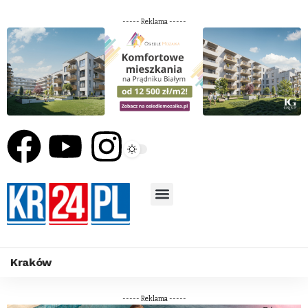
----- Reklama -----
Kraków
----- Reklama -----