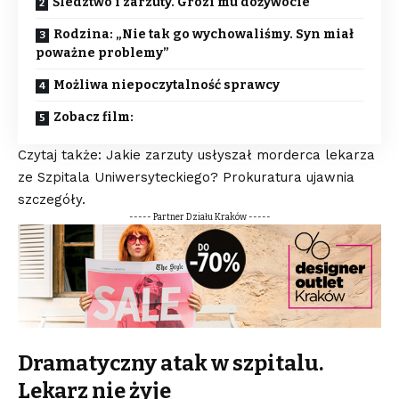
Śledztwo i zarzuty. Grozi mu dożywocie
Rodzina: „Nie tak go wychowaliśmy. Syn miał
poważne problemy”
Możliwa niepoczytalność sprawcy
Zobacz film:
Czytaj także: Jakie zarzuty usłyszał morderca lekarza
ze Szpitala Uniwersyteckiego? Prokuratura ujawnia
szczegóły
.
----- Partner Działu Kraków -----
Dramatyczny atak w szpitalu.
Lekarz nie żyje