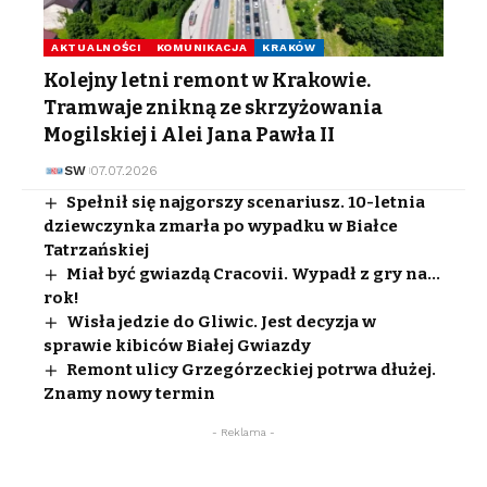
AKTUALNOŚCI
KOMUNIKACJA
KRAKÓW
Kolejny letni remont w Krakowie.
Tramwaje znikną ze skrzyżowania
Mogilskiej i Alei Jana Pawła II
SW
07.07.2026
Spełnił się najgorszy scenariusz. 10-letnia
dziewczynka zmarła po wypadku w Białce
Tatrzańskiej
Miał być gwiazdą Cracovii. Wypadł z gry na…
rok!
Wisła jedzie do Gliwic. Jest decyzja w
sprawie kibiców Białej Gwiazdy
Remont ulicy Grzegórzeckiej potrwa dłużej.
Znamy nowy termin
- Reklama -