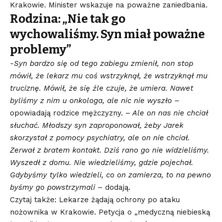
Krakowie. Minister wskazuje na poważne zaniedbania.
Rodzina: „Nie tak go
wychowaliśmy. Syn miał poważne
problemy”
-Syn bardzo się od tego zabiegu zmienił, non stop
mówił, że lekarz mu coś wstrzyknął, że wstrzyknął mu
truciznę. Mówił, że się źle czuje, że umiera. Nawet
byliśmy z nim u onkologa, ale nic nie wyszło
–
opowiadają rodzice mężczyzny. –
Ale on nas nie chciał
słuchać. Młodszy syn zaproponował, żeby Jarek
skorzystał z pomocy psychiatry, ale on nie chciał.
Zerwał z bratem kontakt. Dziś rano go nie widzieliśmy.
Wyszedł z domu. Nie wiedzieliśmy, gdzie pojechał.
Gdybyśmy tylko wiedzieli, co on zamierza, to na pewno
byśmy go powstrzymali –
dodają.
Czytaj także: Lekarze żądają ochrony po ataku
nożownika w Krakowie. Petycja o „medyczną niebieską