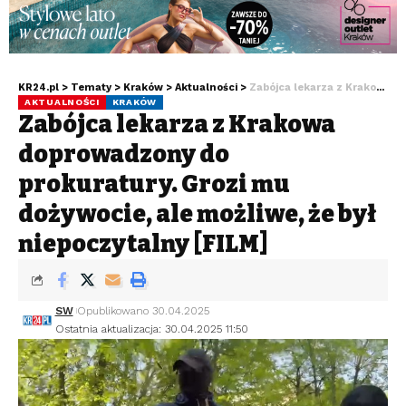
KR24.pl
>
Tematy
>
Kraków
>
Aktualności
>
Zabójca lekarza z Krakowa doprowadzony do prokuratury. Grozi mu dożywocie, ale możliwe, że był niepoczytalny [FILM]
AKTUALNOŚCI
KRAKÓW
Zabójca lekarza z Krakowa
doprowadzony do
prokuratury. Grozi mu
dożywocie, ale możliwe, że był
niepoczytalny [FILM]
SW
Opublikowano 30.04.2025
Ostatnia aktualizacja: 30.04.2025 11:50