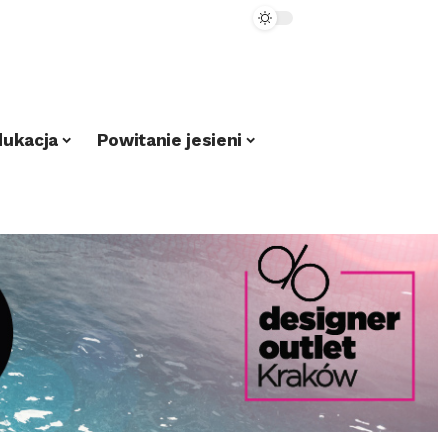
dukacja
Powitanie jesieni