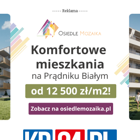
----- Reklama -----