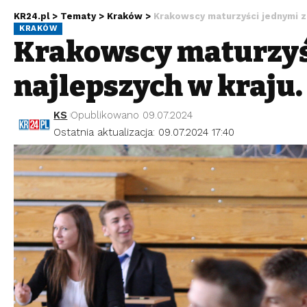
KR24.pl
>
Tematy
>
Kraków
>
Krakowscy maturzyści jednymi z
KRAKÓW
Krakowscy maturzyś
najlepszych w kraju
KS
Opublikowano 09.07.2024
Ostatnia aktualizacja: 09.07.2024 17:40