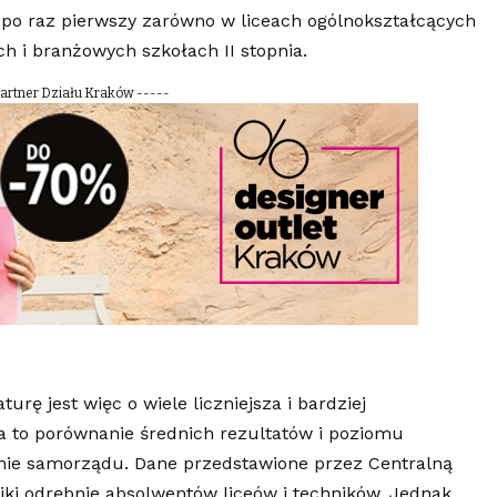
po raz pierwszy zarówno w liceach ogólnokształcących
ach i branżowych szkołach II stopnia.
Partner Działu Kraków -----
ę jest więc o wiele liczniejsza i bardziej
a to porównanie średnich rezultatów i poziomu
mie samorządu. Dane przedstawione przez Centralną
ki odrębnie absolwentów liceów i techników. Jednak