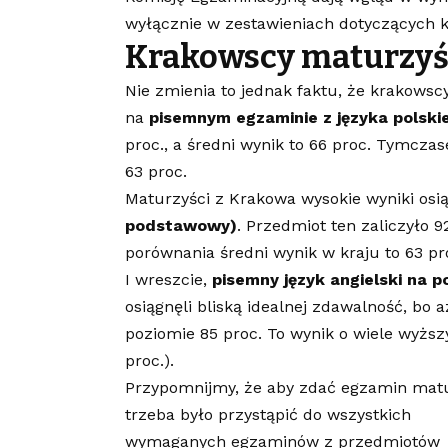
wyłącznie w zestawieniach dotyczących 
Krakowscy maturzyś
Nie zmienia to jednak faktu, że krakowsc
na
pisemnym egzaminie z języka polsk
proc., a średni wynik to 66 proc. Tymczas
63 proc.
Maturzyści z Krakowa wysokie wyniki osią
podstawowy)
. Przedmiot ten zaliczyło 9
porównania średni wynik w kraju to 63 pr
I wreszcie,
pisemny
język angielski na
osiągnęli bliską idealnej zdawalność, bo 
poziomie 85 proc. To wynik o wiele wyższy
proc.).
Przypomnijmy, że aby zdać egzamin matu
trzeba było przystąpić do wszystkich
wymaganych egzaminów z przedmiotów