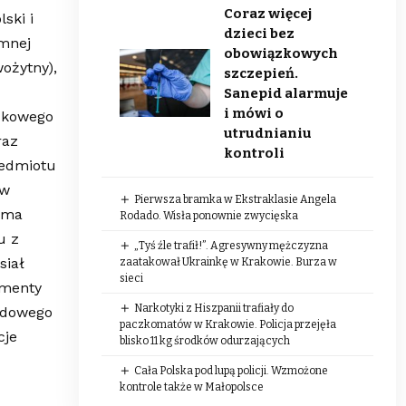
Coraz więcej
ski i
dzieci bez
emnej
obowiązkowych
ożytny),
szczepień.
Sanepid alarmuje
i mówi o
zkowego
utrudnianiu
raz
kontroli
zedmiotu
 w
Pierwsza bramka w Ekstraklasie Angela
e ma
Rodado. Wisła ponownie zwycięska
u z
„Tyś źle trafił!”. Agresywny mężczyzna
siał
zaatakował Ukrainkę w Krakowie. Burza w
sieci
umenty
Narkotyki z Hiszpanii trafiały do
odowego
paczkomatów w Krakowie. Policja przejęła
cje
blisko 11 kg środków odurzających
Cała Polska pod lupą policji. Wzmożone
kontrole także w Małopolsce