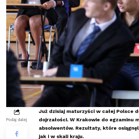
Już dzisiaj maturzyści w całej Polsce 
dojrzałości. W Krakowie do egzaminu m
Podaj dalej
absolwentów. Rezultaty, które osiągnęl
jak i w skali kraju.