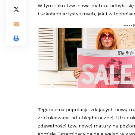
W tym roku tzw. nowa matura odbyła się 
i szkołach artystycznych, jak i w technik
----- 
Tegoroczna populacja zdających nową matur
zróżnicowana od ubiegłorocznej. Utrudni
zdawalności tzw. nowej matury na pozio
Komisję Egzaminacyjną dają wgląd w wyni