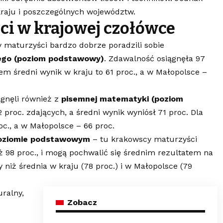
kraju i poszczególnych województw.
ci w krajowej czołówce
y maturzyści bardzo dobrze poradzili sobie
iego (poziom podstawowy)
. Zdawalność osiągnęła 97
em średni wynik w kraju to 61 proc., a w Małopolsce –
gnęli również z
pisemnej matematyki (poziom
2 proc. zdających, a średni wynik wyniósł 71 proc. Dla
oc., a w Małopolsce – 66 proc.
 poziomie podstawowym
– tu krakowscy maturzyści
aż 98 proc., i mogą pochwalić się średnim rezultatem na
 niż średnia w kraju (78 proc.) i w Małopolsce (79
ralny,
Zobacz