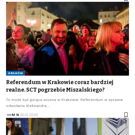
KRAKÓW
Referendum w Krakowie coraz bardziej
realne. SCT pogrzebie Miszalskiego?
To może być gorąca wiosna w Krakowie. Referendum w sprawie
odwołania Aleksandra…
M N
30.12.2025