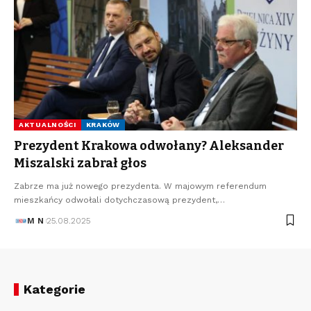
AKTUALNOŚCI
KRAKÓW
Prezydent Krakowa odwołany? Aleksander
Miszalski zabrał głos
Zabrze ma już nowego prezydenta. W majowym referendum
mieszkańcy odwołali dotychczasową prezydent,…
M N
25.08.2025
Kategorie