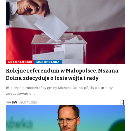
AKTUALNOŚCI
MAŁOPOLSKA
Kolejne referendum w Małopolsce. Mszana
Dolna zdecyduje o losie wójta i rady
16 sierpnia mieszkańcy gminy Mszana Dolna pójdą do urn, by
zdecydować o…
SW
09.07.2026