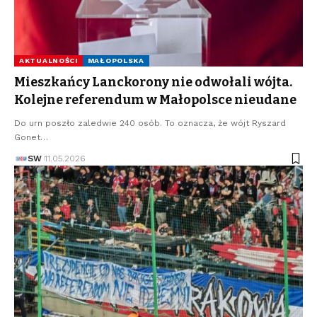
AKTUALNOŚCI
MAŁOPOLSKA
Mieszkańcy Lanckorony nie odwołali wójta.
Kolejne referendum w Małopolsce nieudane
Do urn poszło zaledwie 240 osób. To oznacza, że wójt Ryszard
Gonet…
SW
11.05.2026