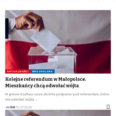
AKTUALNOŚCI
MAŁOPOLSKA
Kolejne referendum w Małopolsce.
Mieszkańcy chcą odwołać wójta
W gminie Szaflary rusza zbiórka podpisów pod referendum, które
ma odwołać wójta…
SW
12.07.2026