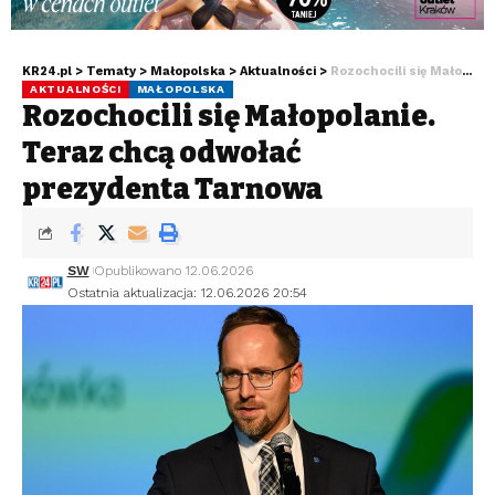
KR24.pl
>
Tematy
>
Małopolska
>
Aktualności
>
Rozochocili się Małopolanie. Teraz chcą odwołać prezydenta Tarnowa
AKTUALNOŚCI
MAŁOPOLSKA
Rozochocili się Małopolanie.
Teraz chcą odwołać
prezydenta Tarnowa
SW
Opublikowano 12.06.2026
Ostatnia aktualizacja: 12.06.2026 20:54