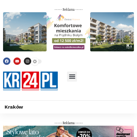
----- Reklama -----
Kraków
----- Reklama -----