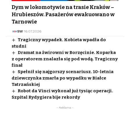
Dym w lokomotywie na trasie Kraków –
Hrubieszów. Pasażerów ewakuowano w
Tarnowie
SW
16.07.2026
Tragiczny wypadek. Kobieta wpadła do
studni
Dramat na żwirowni w Borzęcinie. Koparka
z operatorem znalazła się pod wodą. Tragiczny
finał
Spełnił się najgorszy scenariusz. 10-letnia
dziewczynka zmarła po wypadku w Białce
Tatrzańskiej
Robot da Vinci wykonał już tysiąc operacji.
Szpital Rydygiera bije rekordy
- Reklama -