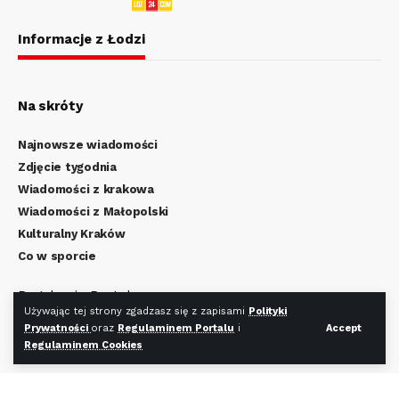
Informacje z Łodzi
Na skróty
Najnowsze wiadomości
Zdjęcie tygodnia
Wiadomości z krakowa
Wiadomości z Małopolski
Kulturalny Kraków
Co w sporcie
Regulamin Portalu
Używając tej strony zgadzasz się z zapisami
Polityki
Polityka Prywatności
Prywatności
oraz
Regulaminem Portalu
i
Accept
Regulamin Cookies
Regulaminem Cookies
Redakcja