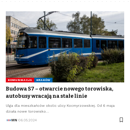
KOMUNIKACJA
KRAKÓW
Budowa S7 – otwarcie nowego torowiska,
autobusy wracają na stałe linie
Ulga dla mieszkańców okolic ulicy Kocmyrzowskiej. Od 6 maja
działa nowe torowisko…
MN
06.05.2024