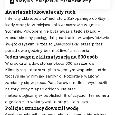
Nie tylko „Małopolska” miała problemy
Awaria zablokowała cały ruch
Intercity „Małopolska” jechało z Zakopanego do Gdyni,
kiedy stanęło w miejscu koło Januszowic w gminie
Słomniki. Powodem nie była awaria tego składu –
zepsuł się inny pociąg, dalej na trasie, w województwie
świętokrzyskim. Przez to „Małopolska” stała przez
ponad dwie godziny bez możliwości ruszenia.
Jeden wagon z klimatyzacją na 600 osób
W środku znajdowało się około 600 pasażerów.
Klimatyzacja działała tylko w jednym wagonie. Ludzie
tłoczyli się w nim jak sardynki. Pozostałe wagony
zamieniły się w piece. Pasażerowie mdleli i wychodzili
na tory, żeby złapać oddech. Na stacji
meteorologicznej w pobliskich Brończycach termometr
o godzinie 18 wskazywał 31 stopni Celsjusza.
Policja i strażacy dowozili wodę
Służby uruchomiły zarządzanie kryzysowe. Na miejsce