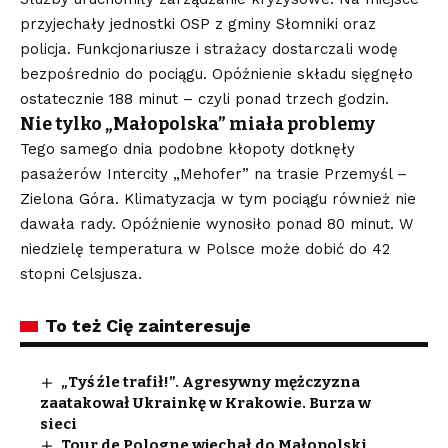
przyjechały jednostki OSP z gminy Słomniki oraz
policja. Funkcjonariusze i strażacy dostarczali wodę
bezpośrednio do pociągu. Opóźnienie składu sięgnęło
ostatecznie 188 minut – czyli ponad trzech godzin.
Nie tylko „Małopolska” miała problemy
Tego samego dnia podobne kłopoty dotknęły
pasażerów Intercity „Mehofer” na trasie Przemyśl –
Zielona Góra. Klimatyzacja w tym pociągu również nie
dawała rady. Opóźnienie wynosiło ponad 80 minut. W
niedzielę temperatura w Polsce może dobić do 42
stopni Celsjusza.
To też Cię zainteresuje
„Tyś źle trafił!”. Agresywny mężczyzna
zaatakował Ukrainkę w Krakowie. Burza w
sieci
Tour de Pologne wjechał do Małopolski.