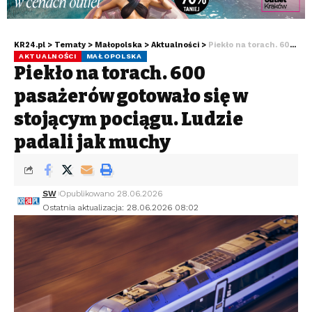
KR24.pl
>
Tematy
>
Małopolska
>
Aktualności
>
Piekło na torach. 600 pasażerów gotowało się w stojącym pociągu. Ludzie padali jak muchy
AKTUALNOŚCI
MAŁOPOLSKA
Piekło na torach. 600
pasażerów gotowało się w
stojącym pociągu. Ludzie
padali jak muchy
SW
Opublikowano 28.06.2026
Ostatnia aktualizacja: 28.06.2026 08:02