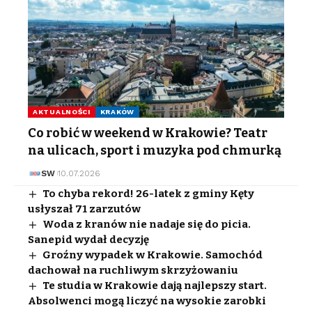
AKTUALNOŚCI
KRAKÓW
Co robić w weekend w Krakowie? Teatr
na ulicach, sport i muzyka pod chmurką
SW
10.07.2026
To chyba rekord! 26-latek z gminy Kęty
usłyszał 71 zarzutów
Woda z kranów nie nadaje się do picia.
Sanepid wydał decyzję
Groźny wypadek w Krakowie. Samochód
dachował na ruchliwym skrzyżowaniu
Te studia w Krakowie dają najlepszy start.
Absolwenci mogą liczyć na wysokie zarobki