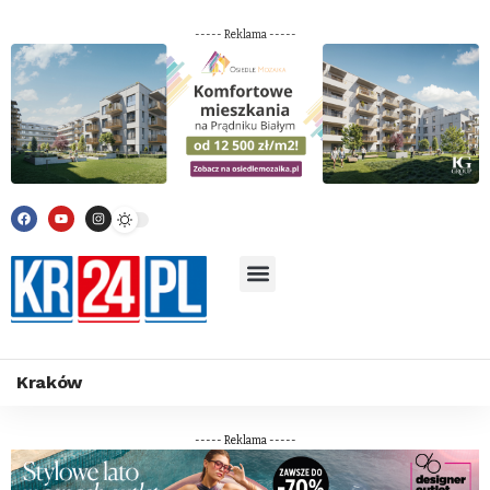
----- Reklama -----
Kraków
----- Reklama -----