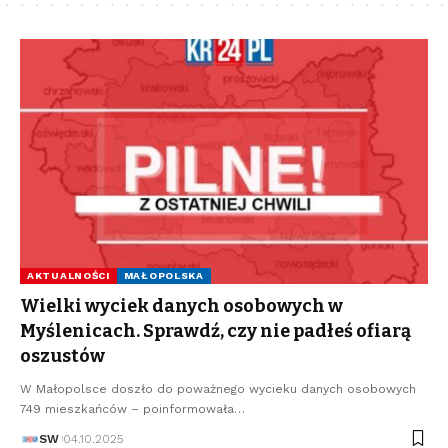
AKTUALNOŚCI
MAŁOPOLSKA
Wielki wyciek danych osobowych w
Myślenicach. Sprawdź, czy nie padłeś ofiarą
oszustów
W Małopolsce doszło do poważnego wycieku danych osobowych
749 mieszkańców – poinformowała…
SW
04.10.2025