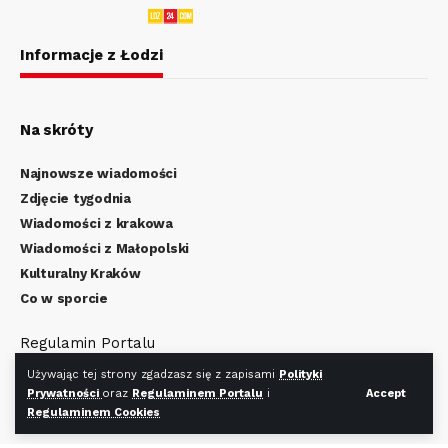
Informacje z Łodzi
Na skróty
Najnowsze wiadomości
Zdjęcie tygodnia
Wiadomości z krakowa
Wiadomości z Małopolski
Kulturalny Kraków
Co w sporcie
Regulamin Portalu
Polityka Prywatności
Używając tej strony zgadzasz się z zapisami
Polityki
Regulamin Cookies
Prywatności
oraz
Regulaminem Portalu
i
Accept
Regulaminem Cookies