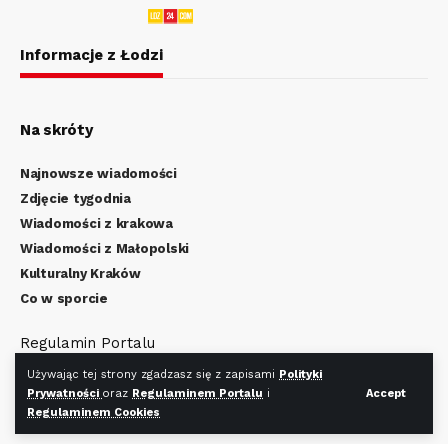
Informacje z Łodzi
Na skróty
Najnowsze wiadomości
Zdjęcie tygodnia
Wiadomości z krakowa
Wiadomości z Małopolski
Kulturalny Kraków
Co w sporcie
Regulamin Portalu
Polityka Prywatności
Używając tej strony zgadzasz się z zapisami
Polityki
Regulamin Cookies
Prywatności
oraz
Regulaminem Portalu
i
Accept
Regulaminem Cookies