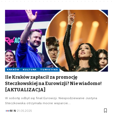
KRAKÓW
KULTURA
TURYSTYKA
Ile Kraków zapłacił za promocję
Steczkowskiej na Eurowizji? Nie wiadomo!
[AKTUALIZACJA]
W sobotę odbył się finał Eurowizji. Niespodziewanie Justyna
Steczkowska otrzymała mocne wsparcie…
M N
21.05.2025