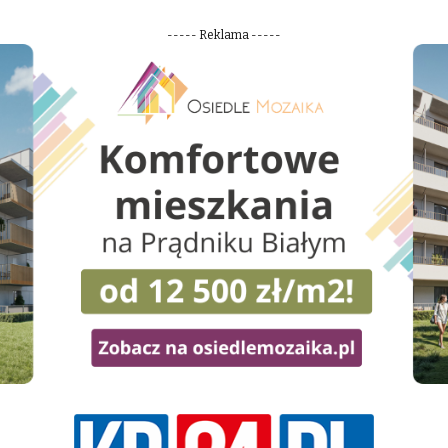
----- Reklama -----