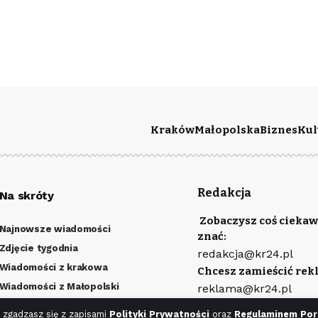
Kraków
Małopolska
Biznes
Kul
Redakcja
Na skróty
Zobaczysz coś ciekaw
Najnowsze wiadomości
znać:
Zdjęcie tygodnia
redakcja@kr24.pl
Wiadomości z krakowa
Chcesz zamieścić rek
Wiadomości z Małopolski
reklama@kr24.pl
Kulturalny Kraków
Wydawcą portalu jest
 zgadzasz się z zapisami
Polityki Prywatności
oraz
Regulaminem Por