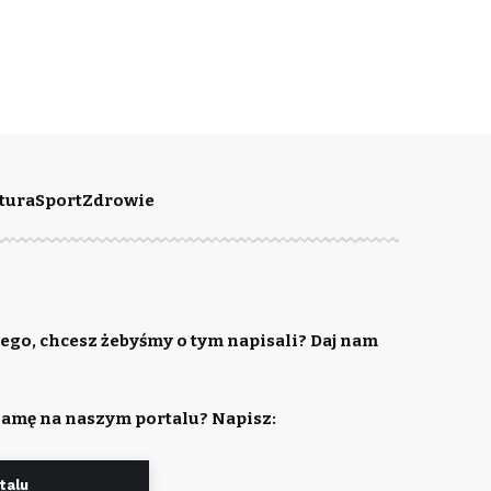
tura
Sport
Zdrowie
ego, chcesz żebyśmy o tym napisali? Daj nam
lamę na naszym portalu? Napisz:
talu