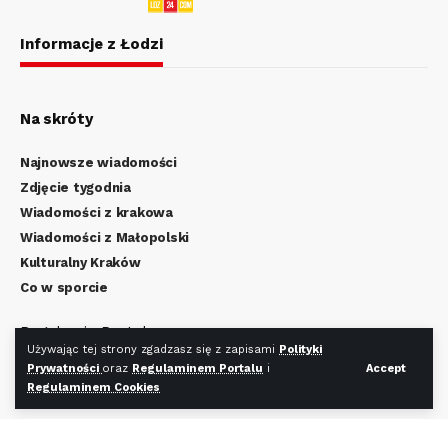
Informacje z Łodzi
Na skróty
Najnowsze wiadomości
Zdjęcie tygodnia
Wiadomości z krakowa
Wiadomości z Małopolski
Kulturalny Kraków
Co w sporcie
Regulamin Portalu
Używając tej strony zgadzasz się z zapisami
Polityki
Polityka Prywatności
Prywatności
oraz
Regulaminem Portalu
i
Accept
Regulamin Cookies
Regulaminem Cookies
Redakcja