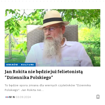
KRAKÓW
KULTURA
Jan Rokita nie będzie już felietonistą
″Dziennika Polskiego″
To będzie spora zmiana dla wiernych czytelników ″Dziennika
Polskiego″. Jan Rokita nie…
M N
03.09.2024